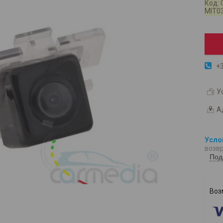
Код:
MIT0
+3
У
А
возвр
Под