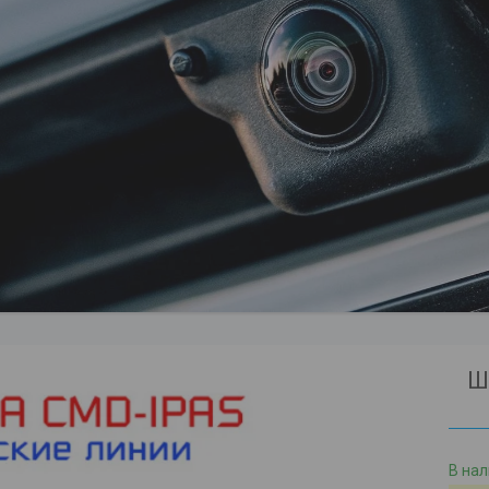
Ш
В на