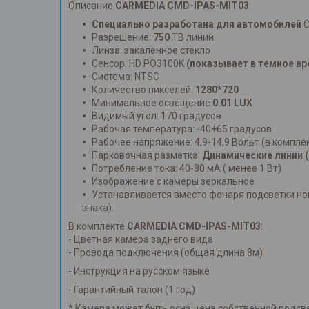
Описание
CARMEDIA CMD-IPAS-MIT03
:
Специально разработана для автомобилей
C
Разрешение:
750
ТВ линий
Линза: закаленное стекло
Сенсор: HD PO3100K
(показывает в темное вр
Система: NTSC
Количество пикселей:
1280*720
Минимальное освещение
0.01 LUX
Видимый угол: 170 градусов
Рабочая температура: -40+65 градусов
Рабочее напряжение: 4,9-14,9 Вольт (в компл
Парковочная разметка:
Динамические линии (
Потребление тока: 40-80 мА ( менее 1 Вт)
Изображение с камеры зеркальное
Устанавливается вместо фонаря подсветки но
знака).
В комплекте
CARMEDIA
CMD-IPAS-MIT03
:
- Цветная камера заднего вида
- Провода подключения (общая длина 8м)
- Инструкция на русском языке
- Гарантийный талон (1 год)
* Камера может быть оснащена собственной подсв