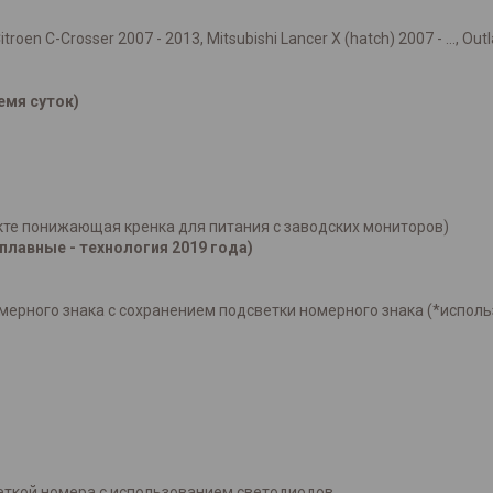
itroen C-Crosser 2007 - 2013, Mitsubishi Lancer X (hatch) 2007 - …, Outl
емя суток)
екте понижающая кренка для питания с заводских мониторов)
плавные - технология 2019 года)
мерного знака с сохранением подсветки номерного знака (*испол
еткой номера с использованием светодиодов