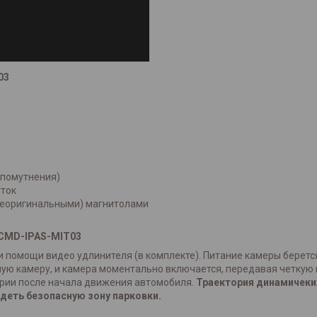
03
и помутнения)
уток
неоригинальными) магнитолами
CMD-IPAS-MIT03
 помощи видео удлинителя (в комплекте). Питание камеры беретс
ую камеру, и камера моментально включается, передавая четкую и
рии после начала движения автомобиля.
Траектория динамичеки
деть безопасную зону парковки.