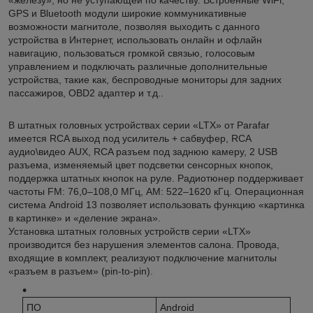
GPS и Bluetooth модули широкие коммуникативные
возможности магнитоле, позволяя выходить с данного
устройства в Интернет, использовать онлайн и офлайн
навигацию, пользоваться громкой связью, голосовым
управлением и подключать различные дополнительные
устройства, такие как, беспроводные мониторы для задних
пассажиров, OBD2 адаптер и т.д..
В штатных головных устройствах серии «LTX» от Parafar
имеется RCA выход под усилитель + сабвуфер, RCA
аудио\видео AUX, RCA разъем под заднюю камеру, 2 USB
разъема, изменяемый цвет подсветки сенсорных кнопок,
поддержка штатных кнопок на руле. Радиотюнер поддерживает
частоты FM: 76,0–108,0 МГц, AM: 522–1620 кГц. Операционная
система Android 13 позволяет использовать функцию «картинка
в картинке» и «деление экрана».
Установка штатных головных устройств серии «LTX»
производится без нарушения элементов салона. Провода,
входящие в комплект, реализуют подключение магнитолы
«разъем в разъем» (pin-to-pin).
ПО
Android