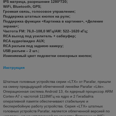
IPS матрица, разрешение 1280*720;
WiFi, Bluetooth, GPS;
Громкая связь, голосовое управление;
Поддержка штатных кнопок на руле;
Поддержка функции «Картинка в картинке», «Деление
экрана»;
Частота FM: 76,0–108,0 МГц/AM: 522–1620 кГц;
RCA выход под усилитель + сабвуфер;
RCA аудио\видео AUX;
RCA разъем под заднюю камеру;
USB разъем – 2 шт.;
Изменяемый цвет подсветки сенсорных кнопок;
Инструкция
Штатные головные устройства серии «LTX» от Parafar, пришли
на смену предыдущей облегченной линейки Parafar «Lite».
Операционная система Android 13, 4x ядерный процессор ARM
Cortex-A7 с частотой 1118МГц на ядро и 2 Гигабайта
оперативной памяти обеспечивают стабильную и
бесперебойную работу устройства. Серия «LTX» штатных
головных устройств Parafar, является облегченной версией по
«железу», но не уступающей по качеству. Встроенные WiFi,