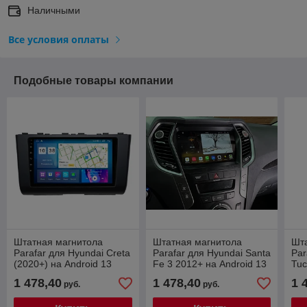
Наличными
Все условия оплаты
Подобные товары компании
Штатная магнитола
Штатная магнитола
Шт
Parafar для Hyundai Creta
Parafar для Hyundai Santa
Par
(2020+) на Android 13
Fe 3 2012+ на Android 13
Tuc
(4/64gb+4g модем)
4/64+4G модем +
And
1 478,40
1 478,40
1 
руб.
руб.
комплектация HI-TECH