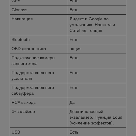
GPS
Есть
Glonass
Есть
Навигация
Яндекс и Googlе по
умолчанию. Навител и
СитиГид - опция.
Bluetooth
Есть
OBD диагностика
опция
Подключение камеры
Есть
заднего хода
Поддержка внешнего
Есть
усилителя
Поддержка внешнего
Есть
сабвуфера
RCA выходы
Да
Эквалайзер
Девятиполосный
эквалайзер. Функция Loud
(усиление эффектов).
USB
Есть