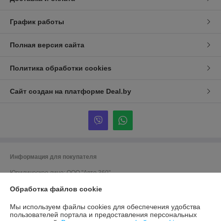
График работы
Полная версия сайта
Политика обработки cookies
Сайт создан на платформе Deal.by
Информация для покупателя
Юридическое лицо:
ООО "Авто 360"
г. Минск, ул. Грушевская 124
Обработка файлов cookie
Регистрационный номер ЕГР: 191635176
Мы используем файлы cookies для обеспечения удобства
УНП: 191635176
пользователей портала и предоставления персональных