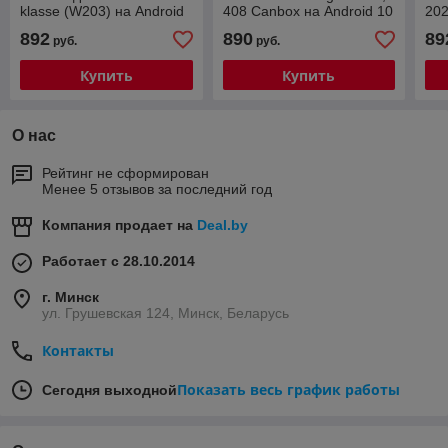
klasse (W203) на Android
408 Canbox на Android 10
202
10 (4G-SIM, 2/32, TS18,
(4G-SIM, 2/32, DSP, QLed)
10 
892
890
89
руб.
руб.
DSP, QLed)
Купить
Купить
О нас
Рейтинг не сформирован
Менее 5 отзывов за последний год
Компания продает на
Deal.by
Работает с 28.10.2014
г. Минск
ул. Грушевская 124, Минск, Беларусь
Контакты
Показать весь график работы
Сегодня выходной