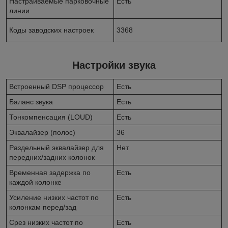
Настраиваемые парковочные
Есть
линии
Коды заводских настроек
3368
Настройки звука
Встроенный DSP процессор
Есть
Баланс звука
Есть
Тонкомпенсация (LOUD)
Есть
Эквалайзер (полос)
36
Раздельный эквалайзер для
Нет
передних/задних колонок
Временная задержка по
Есть
каждой колонке
Усиление низких частот по
Есть
колонкам перед/зад
Срез низких частот по
Есть