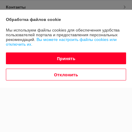
Контакты
Обработка файлов cookie
Доставка и оплата
Мы используем файлы cookies для обеспечения удобства
пользователей портала и предоставления персональных
График работы
рекомендаций.
Вы можете настроить файлы cookies или
отключить их.
Полная версия сайта
Принять
Политика обработки cookies
Отклонить
Сайт создан на платформе Deal.by
Информация для покупателя
Юридическое лицо:
ООО "Авто 360"
г. Минск, ул. Грушевская 124