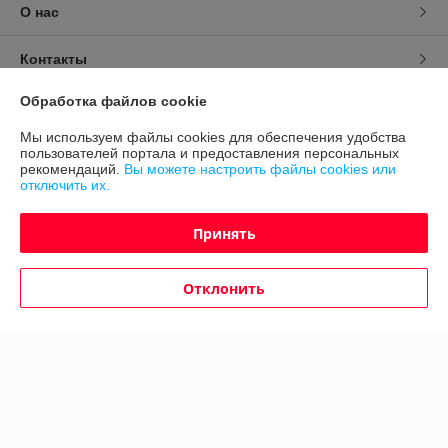
О нас
Контакты
Обработка файлов cookie
Доставка и оплата
Мы используем файлы cookies для обеспечения удобства
пользователей портала и предоставления персональных
График работы
рекомендаций.
Вы можете настроить файлы cookies или
отключить их.
Полная версия сайта
Принять
Политика обработки cookies
Отклонить
Сайт создан на платформе Deal.by
Информация для покупателя