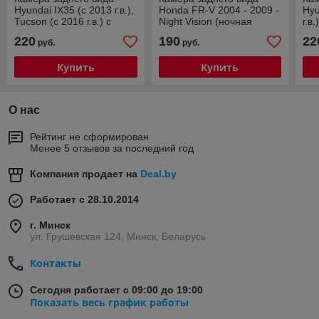
Hyundai IX35 (с 2013 г.в.),
Honda FR-V 2004 - 2009 -
Hyu
Tucson (с 2016 г.в.) с
Night Vision (ночная
г.в
динамич. линиями
съёмка) с линиями
ли
220
190
22
руб.
руб.
разметки (Линза-Стекло)
Купить
Купить
О нас
Рейтинг не сформирован
Менее 5 отзывов за последний год
Компания продает на
Deal.by
Работает с 28.10.2014
г. Минск
ул. Грушевская 124, Минск, Беларусь
Контакты
Сегодня работает с 09:00 до 19:00
Показать весь график работы