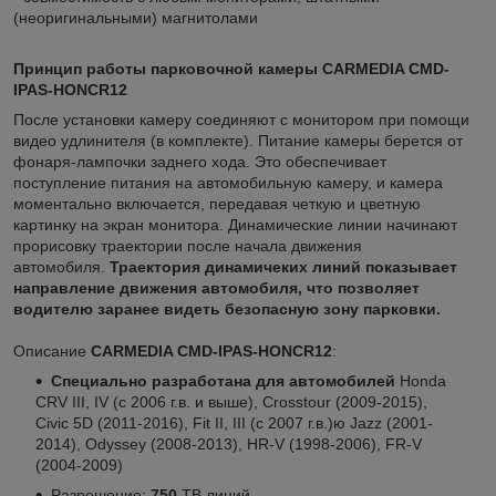
(неоригинальными) магнитолами
Принцип работы парковочной камеры
CARMEDIA CMD-
IPAS-HONCR12
После установки камеру соединяют с монитором при помощи
видео удлинителя (в комплекте). Питание камеры берется от
фонаря-лампочки заднего хода. Это обеспечивает
поступление питания на автомобильную камеру, и камера
моментально включается, передавая четкую и цветную
картинку на экран монитора. Динамические линии начинают
прорисовку траектории после начала движения
автомобиля.
Траектория динамичеких линий показывает
направление движения автомобиля, что позволяет
водителю заранее видеть безопасную зону парковки.
Описание
CARMEDIA CMD-IPAS-HONCR12
:
Специально разработана для автомобилей
Honda
CRV III, IV (с 2006 г.в. и выше), Crosstour (2009-2015),
Civic 5D (2011-2016), Fit II, III (с 2007 г.в.)ю Jazz (2001-
2014), Odyssey (2008-2013), HR-V (1998-2006), FR-V
(2004-2009)
Разрешение:
750
ТВ линий