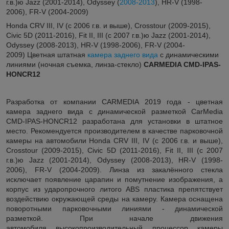
г.в.)ю Jazz (2001-2014), Odyssey (
2008-2013
), HR-V (1998-
2006), FR-V (2004-2009)
Honda CRV III, IV (с 2006 г.в. и выше), Crosstour (2009-2015),
Civic 5D (2011-2016), Fit II, III (с 2007 г.в.)ю Jazz (2001-2014),
Odyssey (2008-2013), HR-V (1998-2006), FR-V (2004-
2009) Цветная штатная
камера заднего вида
с динамическими
линиями (ночная съемка, линза-стекло)
C
ARMEDIA CMD-IPAS-
HONCR12
Разработка от компании CARMEDIA 2019 года - цветная
камера заднего вида с динамической разметкой CarMedia
CMD-IPAS-HONCR12 разработана для установки в штатное
место. Рекомендуется производителем в качестве парковочной
камеры на автомобили Honda CRV III, IV (с 2006 г.в. и выше),
Crosstour (2009-2015), Civic 5D (2011-2016), Fit II, III (с 2007
г.в.)ю Jazz (2001-2014), Odyssey (2008-2013), HR-V (1998-
2006), FR-V (2004-2009). Линза из закалённого стекла
исключает появление царапин и помутнение изображения, а
корпус из ударопрочного литого ABS пластика препятствует
воздействию окружающей среды на камеру. Камера оснащена
поворотными парковочными линиями - динамической
разметкой. При начале движения
автомобиля высокопроизводительный процессор камеры