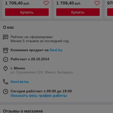
(8/128Gb + 4G)
(8/128Gb + 4G)
на 
1 709,40
1 709,40
97
руб.
руб.
(PF528UHD-Low)
(PF227UHD-Low)
4G
Купить
Купить
О нас
Рейтинг не сформирован
Менее 5 отзывов за последний год
Компания продает на
Deal.by
Работает с 28.10.2014
г. Минск
ул. Грушевская 124, Минск, Беларусь
Контакты
Сегодня работает с 09:00 до 19:00
Показать весь график работы
Отзывы о магазине