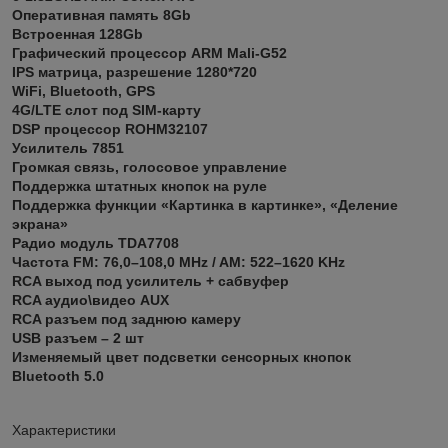
Оперативная память 8Gb
Встроенная 128Gb
Графический процессор ARM Mali-G52
IPS матрица, разрешение 1280*720
WiFi, Bluetooth, GPS
4G/LTE слот под SIM-карту
DSP процессор ROHM32107
Усилитель 7851
Громкая связь, голосовое управление
Поддержка штатных кнопок на руле
Поддержка функции «Картинка в картинке», «Деление
экрана»
Радио модуль TDA7708
Частота FM: 76,0–108,0 MHz / AM: 522–1620 KHz
RCA выход под усилитель + сабвуфер
RCA аудио\видео AUX
RCA разъем под заднюю камеру
USB разъем – 2 шт
Изменяемый цвет подсветки сенсорных кнопок
Bluetooth 5.0
Характеристики