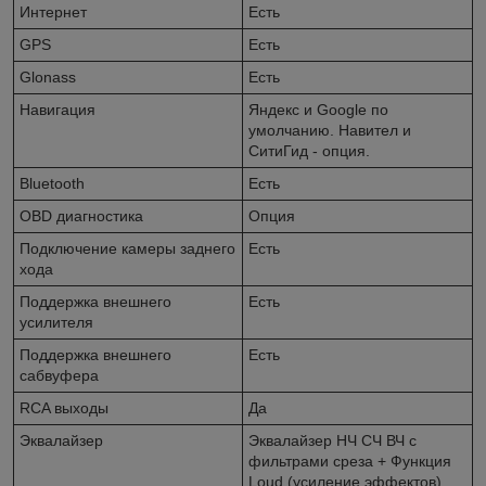
Интернет
Есть
GPS
Есть
Glonass
Есть
Навигация
Яндекс и Googlе по
умолчанию. Навител и
СитиГид - опция.
Bluetooth
Есть
OBD диагностика
Опция
Подключение камеры заднего
Есть
хода
Поддержка внешнего
Есть
усилителя
Поддержка внешнего
Есть
сабвуфера
RCA выходы
Да
Эквалайзер
Эквалайзер НЧ СЧ ВЧ с
фильтрами среза + Функция
Loud (усиление эффектов).