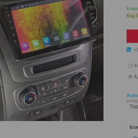
В на
Код:
+3
У
А
возвр
Под