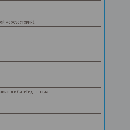
ной морозостокий).
авител и СитиГид - опция.