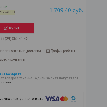
личии
1 709,40
руб.
PF224UHD
Купить
75 (29) 360-44-40
словия оплаты и доставки
График работы
дрес и контакты
ат товара в течение 14 дней
за счет покупателя
робнее