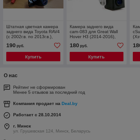
Штатная цветная камера
Камера заднего вида
Кам
заднего вида Toyota RAV4
cam-083 для Great Wall
cSu
(с 2002г.в. по 2013г.в.),
Hover H3 (2014-2016),
(Хэ
Auris с линиями разметки
Hover H5 (2011-2016),
пл
190
180
18
руб.
руб.
Hover H6 (2012-2017),
но
Hover M4 (2013-2017)
Купить
Купить
О нас
Рейтинг не сформирован
Менее 5 отзывов за последний год
Компания продает на
Deal.by
Работает с 28.10.2014
г. Минск
ул. Грушевская 124, Минск, Беларусь