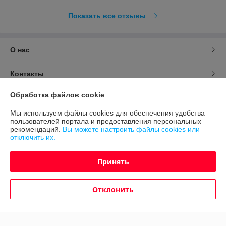
Показать все отзывы
О нас
Контакты
Обработка файлов cookie
Доставка и оплата
Мы используем файлы cookies для обеспечения удобства
пользователей портала и предоставления персональных
График работы
рекомендаций.
Вы можете настроить файлы cookies или
отключить их.
Полная версия сайта
Принять
Политика обработки cookies
Отклонить
Сайт создан на платформе Deal.by