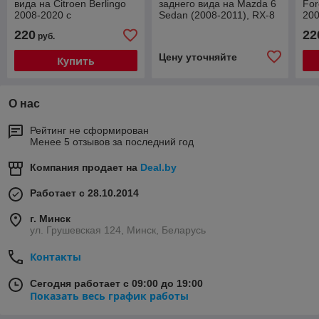
вида на Citroen Berlingo
заднего вида на Mazda 6
For
2008-2020 с
Sedan (2008-2011), RX-8
200
динамическими линиями
с динамическими
ди
220
22
руб.
линиями
(но
Цену уточняйте
Купить
О нас
Рейтинг не сформирован
Менее 5 отзывов за последний год
Компания продает на
Deal.by
Работает с 28.10.2014
г. Минск
ул. Грушевская 124, Минск, Беларусь
Контакты
Сегодня работает с 09:00 до 19:00
Показать весь график работы