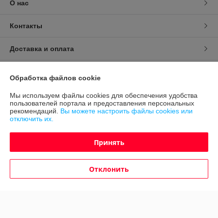
О нас
Контакты
Доставка и оплата
График работы
Обработка файлов cookie
Полная версия сайта
Мы используем файлы cookies для обеспечения удобства
пользователей портала и предоставления персональных
рекомендаций.
Вы можете настроить файлы cookies или
Политика обработки cookies
отключить их.
Сайт создан на платформе Deal.by
Принять
Отклонить
Информация для покупателя