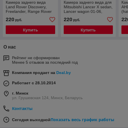
Камера заднего вида
Камера заднего вида для
Кам
Land Rover Discovery,
Mitsubishi Lancer X sedan,
AHD
Freelander, Range Rover
Lancer wagon 01-06,
(ha
Sport ночная съемка,
Outlander 01-07 с динам
XL/
220
220
22
руб.
руб.
линии разметки
линиями
ли
Купить
Купить
О нас
Рейтинг не сформирован
Менее 5 отзывов за последний год
Компания продает на
Deal.by
Работает с 28.10.2014
г. Минск
ул. Грушевская 124, Минск, Беларусь
Контакты
Показать весь график работы
Сегодня выходной