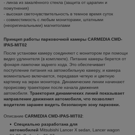
- линза из закалённого стекла (защита от царапин и
помутнения)
- высокая светочувствительность в темное время суток
- совместимость с любым мониторами, штатными
(неоригинальными) магнитолами
Принцип работы парковочной камеры
CARMEDIA CMD-
IPAS-MIT02
После установки камеру соединяют с монитором при помощи
видео удлинителя (в комплекте). Питание камеры берется от
фонаря-лампочки заднего хода. Это обеспечивает
поступление питания на автомобильную камеру, и камера
моментально включается, передавая четкую и цветную
картинку на экран монитора. Динамические линии начинают
прорисовку траектории после начала движения
автомобиля.
Траектория динамичеких линий показывает
направление движения автомобиля, что позволяет
водителю заранее видеть безопасную зону парковки.
Описание
CARMEDIA CMD-IPAS-MIT02
:
Специально разработана для
автомобилей
Mitsubishi Lancer X sedan, Lancer wagon