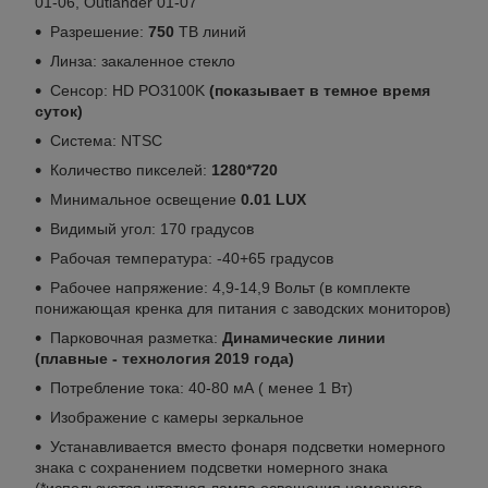
01-06, Outlander 01-07
Разрешение:
750
ТВ линий
Линза: закаленное стекло
Сенсор: HD PO3100K
(показывает в темное время
суток)
Система: NTSC
Количество пикселей:
1280*720
Минимальное освещение
0.01 LUX
Видимый угол: 170 градусов
Рабочая температура: -40+65 градусов
Рабочее напряжение: 4,9-14,9 Вольт (в комплекте
понижающая кренка для питания с заводских мониторов)
Парковочная разметка:
Динамические линии
(плавные - технология 2019 года)
Потребление тока: 40-80 мА ( менее 1 Вт)
Изображение с камеры зеркальное
Устанавливается вместо фонаря подсветки номерного
знака с сохранением подсветки номерного знака
(*используется штатная лампа освещения номерного