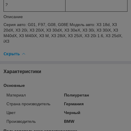
?
Описание
Серия авто: G01, F97, G08, G08E Модель авто: X3 18d, X3
20dX, X3 20i, X3 20iX, X3 30dX, X3 30eX, X3 30i, X3 30iX, X3
M40dX, X3 M40iX, X3 M, X3 28iX, X3 25iX, X3 20i 1.6, X3 25dX,
iX3
Скрыть
Характеристики
Основные
Материал
Полиуретан
Страна производитель
Германия
Цвет
Черный
Производитель
BMW
Пользовательские характеристики