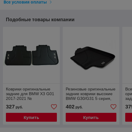
Все условия оплаты
Подобные товары компании
Коврики оригинальные
Резиновые оригинальные
Вс
задние для BMW X3 G01
задние коврики высокие
ори
2017-2021 №
BMW G30/G31 5 серия,
за
51472450512
Black
(вы
327
402
37
руб.
руб.
Купить
Купить