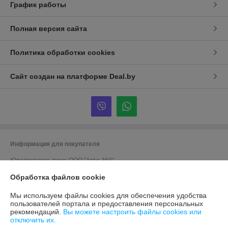
График работы
Полная версия сайта
Политика обработки cookies
Сайт создан на платформе Deal.by
Информация для покупателя
Юридическое лицо:
ООО "Авто 360"
г. Минск, ул. Грушевская 124
Обработка файлов cookie
Регистрационный номер ЕГР: 191635176
Мы используем файлы cookies для обеспечения удобства
УНП: 191635176
пользователей портала и предоставления персональных
рекомендаций.
Вы можете настроить файлы cookies или
Регистрационный орган: Мингорисполком
отключить их.