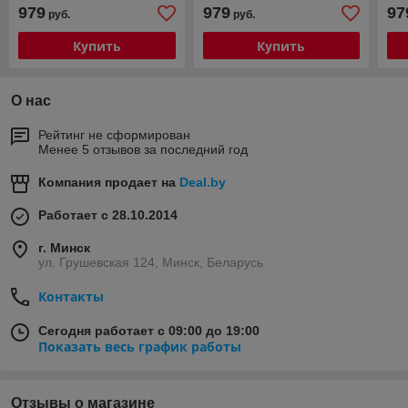
(2002-2006) W203/W209
13 (2/32gb/4g)
(2/
979
979
97
руб.
руб.
на Android 13 2/32Gb
(P
Купить
Купить
О нас
Рейтинг не сформирован
Менее 5 отзывов за последний год
Компания продает на
Deal.by
Работает с 28.10.2014
г. Минск
ул. Грушевская 124, Минск, Беларусь
Контакты
Сегодня работает с 09:00 до 19:00
Показать весь график работы
Отзывы о магазине