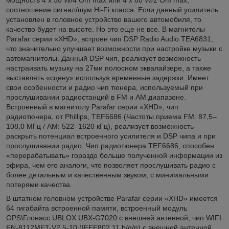
соотношение сигнал/шум Hi-Fi класса. Если данный усилитель
установлен в головное устройство вашего автомобиля, то
качество будет на высоте. Но это еще не все. В магнитолы
Parafar серии «XHD», встроен чип DSP Radio Audio TEA6831,
что значительно улучшает возможности при настройке музыки с
автомагнитолы. Данный DSP чип, реализует возможность
настраивать музыку на 27ми полосном эквалайзере, а также
выставлять «сцену» используя временные задержки. Имеет
свои особенности и радио чип тюнера, используемый при
прослушивании радиостанций в FM и AM диапазоне.
Встроенный в магнитолу Parafar серии «XHD», чип
радиотюнера, от Phillips, TEF6686 (Частоты приема FM: 87,5–
108,0 МГц / AM: 522–1620 кГц), реализует возможность
раскрыть потенциал встроенного усилителя и DSP чипа и при
прослушивании радио. Чип радиотюнера TEF6686, способен
«перерабатывать» гораздо больше полученной информации из
эфира, чем его аналоги, что позволяет прослушивать радио с
более детальным и качественным звуком, с минимальными
потерями качества.
В штатном головном устройстве Parafar серии «XHD» имеется
64 гигабайта встроенной памяти, встроенный модуль
GPS\Глонасс UBLOX UBX-G7020 с внешней антенной, чип WIFI
FN-8112MET-V2.5-10 (IEEE802.11 b/g/n) с внешней антенной