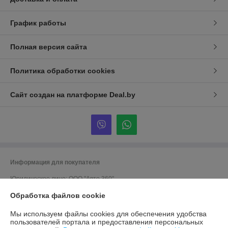
График работы
Полная версия сайта
Политика обработки cookies
Сайт создан на платформе Deal.by
Информация для покупателя
Юридическое лицо:
ООО "Авто 360"
г. Минск, ул. Грушевская 124
Обработка файлов cookie
Регистрационный номер ЕГР: 191635176
Мы используем файлы cookies для обеспечения удобства
УНП: 191635176
пользователей портала и предоставления персональных