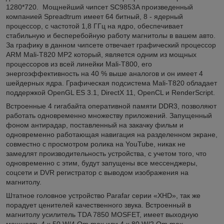
1280*720. Мощнейший чипсет SC9853A произведенный
компанией Spreadtrum имеет 64 битный, 8 - ядерный
процессор, с частотой 1,8 ГГц на ядро, обеспечивает
стабильную и бесперебойную работу магнитолы в вашем авто.
За графику в данном чипсете отвечает графический процессор
ARM Mali-T820 MP2 который, является одним из мощных
процессоров из всей линейки Mali-T800, его
энергоэффективность на 40 % выше аналогов и он имеет 4
шейдерных ядра. Графическая подсистема Mali-T820 обладает
поддержкой OpenGL ES 3.1, DirectX 11, OpenCL и RenderScript.
Встроенные 4 гигабайта оперативной памяти DDR3, позволяют
работать одновременно множеству приложений. Запущенный
фоном антирадар, поставленный на закачку фильм и
одновременно работающая навигация на разделенном экране,
совместно с просмотром ролика на YouTube, никак не
замедлят производительность устройства, с учетом того, что
одновременно с этим, будут запущены все мессенджеры,
соцсети и DVR регистратор с выводом изображения на
магнитолу.
Штатное головное устройство Parafar серии «XHD», так же
порадует ценителей качественного звука. Встроенный в
магнитолу усилитель TDA 7850 MOSFET, имеет выходную
мощность 4 x 50 W/4 Om max или 4 x 80 W/2 Om max,