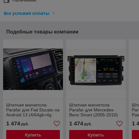
Все условия оплаты
Подобные товары компании
Штатная магнитола
Штатная магнитола
Шт
Parafar для Fiat Ducato на
Parafar для Mercedes-
Par
Android 13 (4/64gb+4g
Benz Smart (2005-2010)
Pas
модем)
на Android 13 (4/64Gb +
(4/
1 474
1 474
1 
руб.
руб.
4G)
Купить
Купить