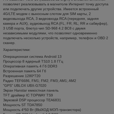
позволяет реализовывать в магнитоле Интернет точку доступа
или подключать другие устройства. Имеется встроенный
4G/LTE модем с выносным слотом для SIM карты, 2
видеовыхода RCA, 3 видеовхода RCA (передняя, задняя
камера и AUX), аудиовыход RCA (FL; FR; RL; RR и сабвуфер),
3 USB порта, блютуз чип SD-968 4.2 BC8 с двумя
независимыми модулями, что позволяет одновременно
подключать несколько устройств, например, телефон и OBD 2
сканер.
Характеристики:
Операционная система Android 13
Процессор 8 ядерный TS10 1.8 ГГц
Оперативная память 4 Гб DDR3
Встроенная память 64 Гб
Разрешение 1280*720
Радио TEF6686, FM1; FM2; FM3; AM1; AM2
"GPS" UBLOX UBX-G7020
Экран Hanstar емкостная панель
TFT драйвер IC TOPWAY TS9
Звуковой DSP процессор TEA6831
Мощность ST TDA7850
Мощность 4*50 Вт (ВЫХОД МОП-транзистора)