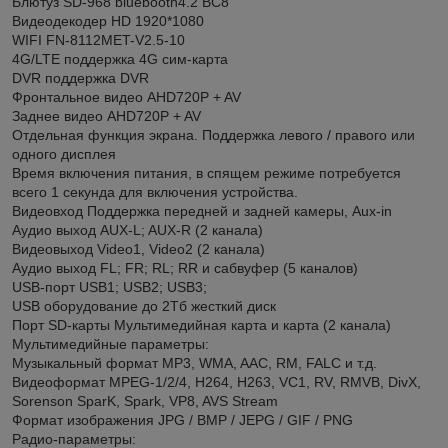
Блютуз SD-968 bluebooth4.2 BC8
Видеодекодер HD 1920*1080
WIFI FN-8112MET-V2.5-10
4G/LTE поддержка 4G сим-карта
DVR поддержка DVR
Фронтальное видео AHD720P + AV
Заднее видео AHD720P + AV
Отдельная функция экрана. Поддержка левого / правого или
одного дисплея
Время включения питания, в спящем режиме потребуется
всего 1 секунда для включения устройства.
Видеовход Поддержка передней и задней камеры, Aux-in
Аудио выход AUX-L; AUX-R (2 канала)
Видеовыход Video1, Video2 (2 канала)
Аудио выход FL; FR; RL; RR и сабвуфер (5 каналов)
USB-порт USB1; USB2; USB3;
USB оборудование до 2Тб жесткий диск
Порт SD-карты Мультимедийная карта и карта (2 канала)
Мультимедийные параметры:
Музыкальный формат MP3, WMA, AAC, RM, FALC и т.д.
Видеоформат MPEG-1/2/4, H264, H263, VC1, RV, RMVB, DivX,
Sorenson SparK, Spark, VP8, AVS Stream
Формат изображения JPG / BMP / JEPG / GIF / PNG
Радио-параметры: