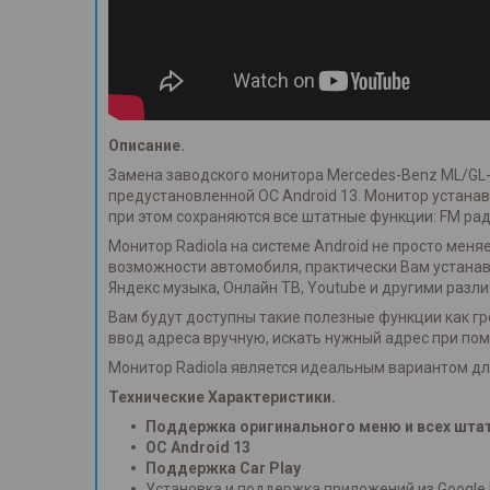
Описание.
Замена заводского монитора Mercedes-Benz ML/GL-
предустановленной ОС Android 13. Монитор устанав
при этом сохраняются все штатные функции: FM ради
Монитор Radiola на системе Android не просто мен
возможности автомобиля, практически Вам устанав
Яндекс музыка, Онлайн ТВ, Youtube и другими разл
Вам будут доступны такие полезные функции как гро
ввод адреса вручную, искать нужный адрес при по
Монитор Radiola является идеальным вариантом д
Технические Характеристики.
Поддержка оригинального меню и всех шта
ОС Android 13
Поддержка Car Play
Установка и поддержка приложений из Google P