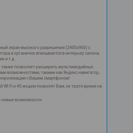
ный экран высокого разрешения (2400х900) с
тора и органично вписывается в интерьер салона,
ик и т.д…
, а также позволяет расширить мультимедийные
ми возможностями, такими как Яндекс навигатор,
синхронизации с Вашим смартфоном!
 WI-Fi и 4G модем позволят Вам, не тратя время на
ю новые возможности.