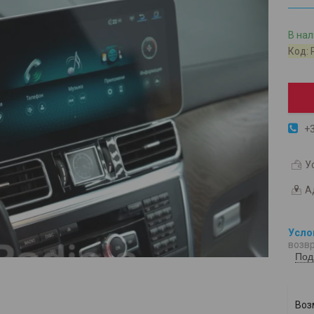
В на
Код:
+3
У
А
возвр
Под