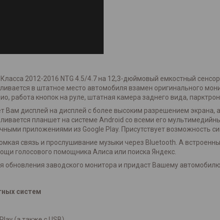
Класса 2012-2016 NTG 4.5/4.7 на 12,3-дюймовый емкостный сенсор
ливается в штатное место автомобиля взамен оригинального мони
о, работа кнопок на руле, штатная камера заднего вида, парктрон
яет Вам дисплей на дисплей с более высоким разрешением экрана
ливается планшет на системе Android со всеми его мультимедийны
ичными приложениями из Google Play. Присутствует возможность 
мкая связь и прослушивание музыки через Bluetooth. А встроенный
мощи голосового помощника Алиса или поиска Яндекс.
ля обновления заводского монитора и придаст Вашему автомобил
тных систем
lay (а также с USB)