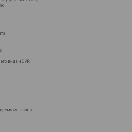
ию
нта
а
его вида и DVR
время магазина.