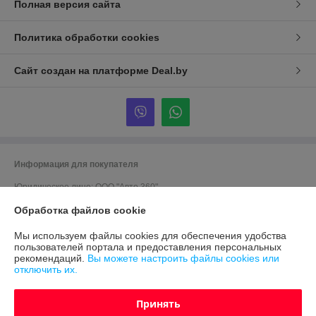
Полная версия сайта
Политика обработки cookies
Сайт создан на платформе Deal.by
Информация для покупателя
Юридическое лицо:
ООО "Авто 360"
г. Минск, ул. Грушевская 124
Обработка файлов cookie
Регистрационный номер ЕГР: 191635176
Мы используем файлы cookies для обеспечения удобства
УНП: 191635176
пользователей портала и предоставления персональных
рекомендаций.
Вы можете настроить файлы cookies или
Регистрационный орган: Мингорисполком
отключить их.
Дата регистрации компании: 12.09.2012
Принять
Ссылка на свидетельство/лицензию