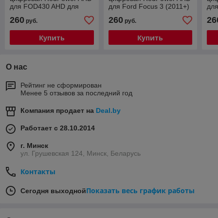
для FOD430 AHD для
для Ford Focus 3 (2011+)
для
Ford Transit
на ручку багажника
(20
260
260
26
руб.
руб.
(цельнометаллический
Spr
фургон)
Купить
Купить
О нас
Рейтинг не сформирован
Менее 5 отзывов за последний год
Компания продает на
Deal.by
Работает с 28.10.2014
г. Минск
ул. Грушевская 124, Минск, Беларусь
Контакты
Показать весь график работы
Сегодня выходной