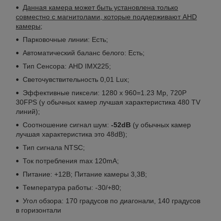
Данная камера может быть установлена только
совместно с магнитолами, которые поддерживают AHD
камеры;
Парковочные линии: Есть;
Автоматический баланс белого: Есть;
Тип Сенсора: AHD IMX225;
Светочувствительность 0,01 Lux;
Эффективные пиксели: 1280 x 960=1.23 Mp,
720P
30FPS (у обычных камер лучшая характеристика 480 TV
линий);
Соотношение сигнал шум:
-52dB
(у обычных камер
лучшая характеристика это 48dB);
Тип сигнала NTSC;
Ток потребления max 120mA;
Питание: +12В; Питание камеры 3,3В;
Температура работы: -30/+80;
Угол обзора: 170 градусов по диагонали, 140 градусов
в горизонтали