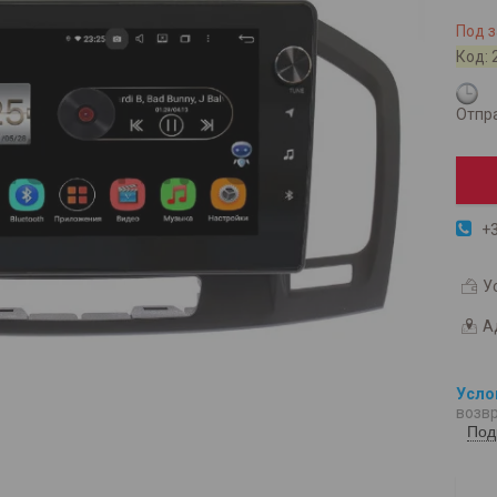
Под з
Код:
Отпра
+3
У
А
возвр
Под