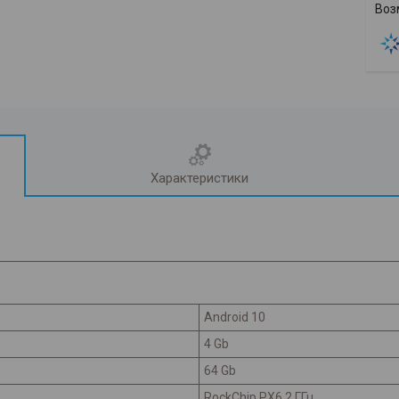
Характеристики
Android 10
4 Gb
64 Gb
RockСhip PX6 2 ГГц