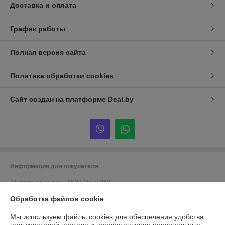
Доставка и оплата
График работы
Полная версия сайта
Политика обработки cookies
Сайт создан на платформе Deal.by
Информация для покупателя
Юридическое лицо:
ООО "Авто 360"
г. Минск, ул. Грушевская 124
Обработка файлов cookie
Регистрационный номер ЕГР: 191635176
Мы используем файлы cookies для обеспечения удобства
УНП: 191635176