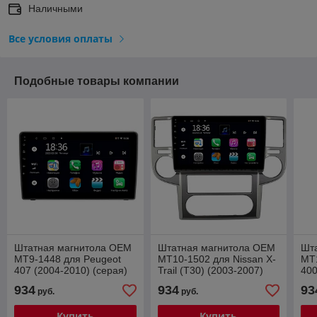
Наличными
Все условия оплаты
Подобные товары компании
Штатная магнитола OEM
Штатная магнитола OEM
Шт
MT9-1448 для Peugeot
MT10-1502 для Nissan X-
MT1
407 (2004-2010) (серая)
Trail (T30) (2003-2007)
400
на Android 10 CarPlay
2/32 на Android 10
And
934
934
93
руб.
руб.
CarPlay
Купить
Купить