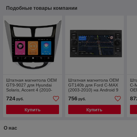
Подобные товары компании
Штатная магнитола OEM
Штатная магнитола OEM
Шта
GT9-9027 для Hyundai
GT140b для Ford C-MAX
С-M
Solaris, Accent 4 (2010-
(2003-2010) на Android 9
OE
2019) 2/16 Android 10
And
724
756
87
руб.
руб.
Купить
Купить
О нас