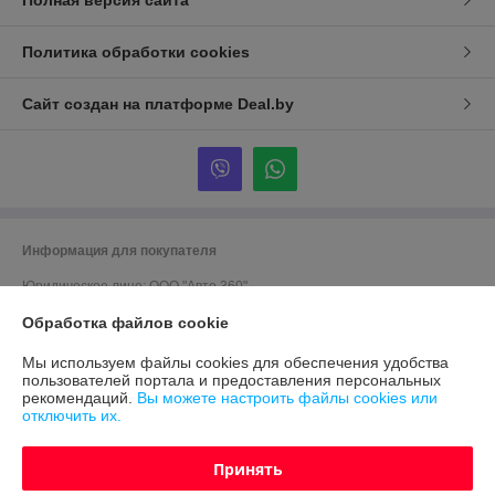
Полная версия сайта
Политика обработки cookies
Сайт создан на платформе Deal.by
Информация для покупателя
Юридическое лицо:
ООО "Авто 360"
г. Минск, ул. Грушевская 124
Обработка файлов cookie
Регистрационный номер ЕГР: 191635176
Мы используем файлы cookies для обеспечения удобства
УНП: 191635176
пользователей портала и предоставления персональных
рекомендаций.
Вы можете настроить файлы cookies или
Регистрационный орган: Мингорисполком
отключить их.
Дата регистрации компании: 12.09.2012
Принять
Ссылка на свидетельство/лицензию