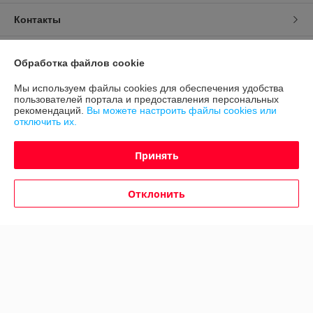
Контакты
Доставка и оплата
Обработка файлов cookie
График работы
Мы используем файлы cookies для обеспечения удобства
пользователей портала и предоставления персональных
рекомендаций.
Вы можете настроить файлы cookies или
Полная версия сайта
отключить их.
Политика обработки cookies
Принять
Сайт создан на платформе Deal.by
Отклонить
Информация для покупателя
Юридическое лицо:
ООО "Авто 360"
г. Минск, ул. Грушевская 124