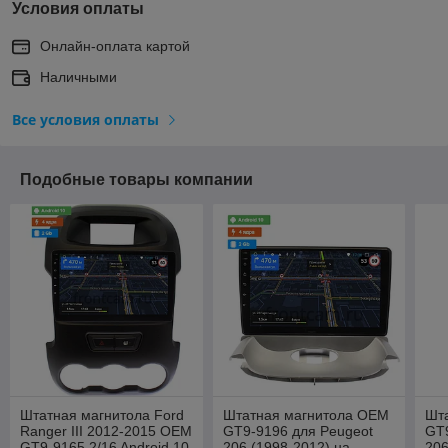
Условия оплаты
Онлайн-оплата картой
Наличными
Все условия оплаты
Подобные товары компании
Штатная магнитола Ford
Штатная магнитола OEM
Шт
Ranger III 2012-2015 OEM
GT9-9196 для Peugeot
GT9
GT9-9165 2/16 Android 10
206 (1998-2012) на
206