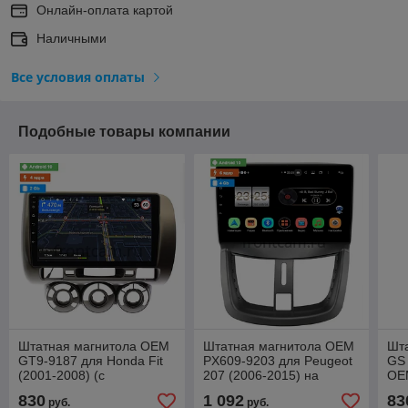
Онлайн-оплата картой
Наличными
Все условия оплаты
Подобные товары компании
Штатная магнитола OEM
Штатная магнитола OEM
Шта
GT9-9187 для Honda Fit
PX609-9203 для Peugeot
GS 
(2001-2008) (с
207 (2006-2015) на
OE
кондиционером) на
Android 10 (4/64, DSP,
And
830
1 092
83
руб.
руб.
Android 10
IPS)