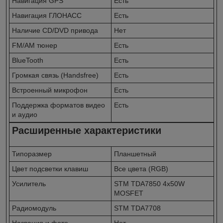
Навигация GPS
Есть
Навигация ГЛОНАСС
Есть
Наличие CD/DVD привода
Нет
FM/AM тюнер
Есть
BlueTooth
Есть
Громкая связь (Handsfree)
Есть
Встроенный микрофон
Есть
Поддержка форматов видео
Есть
и аудио
Расширенные характеристики
Типоразмер
Планшетный
Цвет подсветки клавиш
Все цвета (RGB)
Усилитель
STM TDA7850 4x50W
MOSFET
Радиомодуль
STM TDA7708
Названия и фото
Нет