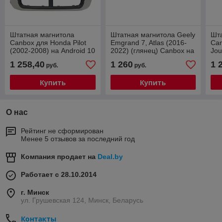
Штатная магнитола
Штатная магнитола Geely
Шт
Canbox для Honda Pilot
Emgrand 7, Atlas (2016-
Ca
(2002-2008) на Android 10
2022) (глянец) Canbox на
Jou
(4G-SIM, 4/64, TS18,
Android 10 (4G-SIM, 2/32,
And
1 258,40
1 260
1 
руб.
руб.
DSP)
TS18, DSP)
SIM
Купить
Купить
О нас
Рейтинг не сформирован
Менее 5 отзывов за последний год
Компания продает на
Deal.by
Работает с 28.10.2014
г. Минск
ул. Грушевская 124, Минск, Беларусь
Контакты