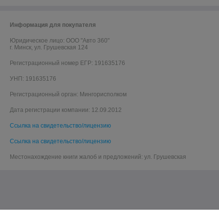
Информация для покупателя
Юридическое лицо:
ООО "Авто 360"
г. Минск, ул. Грушевская 124
Регистрационный номер ЕГР: 191635176
УНП: 191635176
Регистрационный орган: Мингорисполком
Дата регистрации компании: 12.09.2012
Ссылка на свидетельство/лицензию
Ссылка на свидетельство/лицензию
Местонахождение книги жалоб и предложений: ул. Грушевская