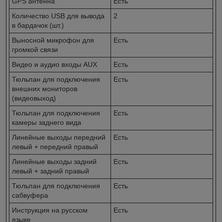
GPS антенна
Есть
Количество USB для вывода
2
в бардачок (шт.)
Выносной микрофон для
Есть
громкой связи
Видео и аудио входы AUX
Есть
Тюльпан для подключения
Есть
внешних мониторов
(видеовыход)
Тюльпан для подключения
Есть
камеры заднего вида
Линейные выходы передний
Есть
левый + передний правый
Линейные выходы задний
Есть
левый + задний правый
Тюльпан для подключения
Есть
сабвуфера
Инструкция на русском
Есть
языке