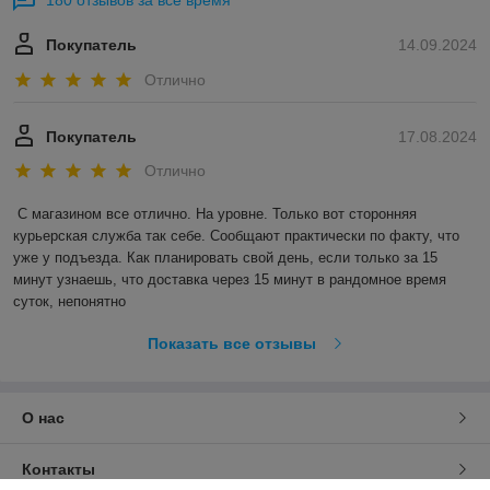
180 отзывов за всё время
Покупатель
14.09.2024
Отлично
Покупатель
17.08.2024
Отлично
С магазином все отлично. На уровне. Только вот сторонняя 
курьерская служба так себе. Сообщают практически по факту, что 
уже у подъезда. Как планировать свой день, если только за 15 
минут узнаешь, что доставка через 15 минут в рандомное время 
суток, непонятно
Показать все отзывы
О нас
Контакты