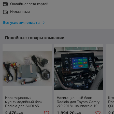
Онлайн-оплата картой
Наличными
Все условия оплаты
Подобные товары компании
Навигационный
Навигационный блок
Шт
мультимедийный блок
Radiola для Toyota Camry
Rad
Radiola для AUDI A5
v70 2018+ на Android 10
Q3 
2020+ Android 12
2 478
1 894,20
2 
руб.
руб.