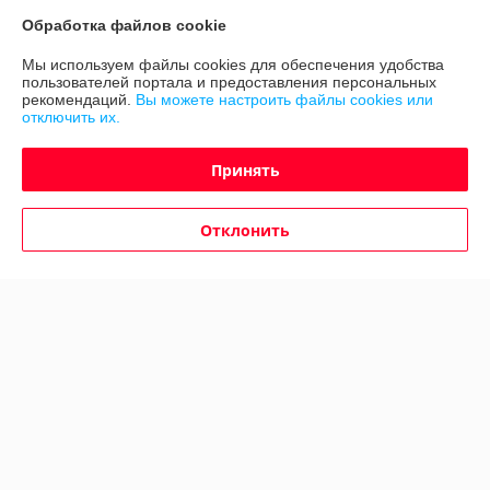
Обработка файлов cookie
Доставка и оплата
Мы используем файлы cookies для обеспечения удобства
пользователей портала и предоставления персональных
График работы
рекомендаций.
Вы можете настроить файлы cookies или
отключить их.
Полная версия сайта
Принять
Политика обработки cookies
Отклонить
Сайт создан на платформе Deal.by
Информация для покупателя
Юридическое лицо:
ООО "Авто 360"
г. Минск, ул. Грушевская 124
Регистрационный номер ЕГР: 191635176