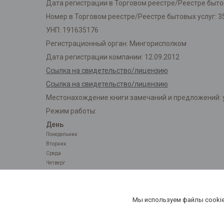
Дата регистрации в Торговом реестре/Реестре бытов
Номер в Торговом реестре/Реестре бытовых услуг: 3
УНП: 191635176
Регистрационный орган: Мингорисполком
Дата регистрации компании: 12.09.2012
Ссылка на свидетельство/лицензию
Ссылка на свидетельство/лицензию
Местонахождение книги замечаний и предложений: у
Режим работы:
День
Понедельник
Вторник
Среда
Четверг
Пятница
Суббота
Воскресенье
Мы используем файлы cookie