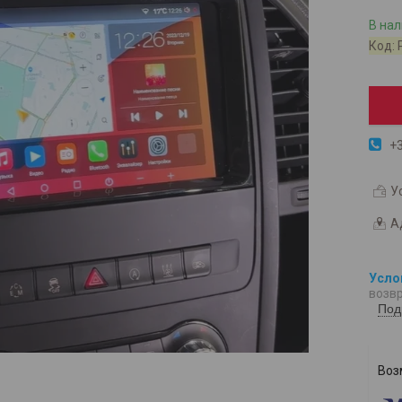
В на
Код:
+3
У
А
возвр
Под