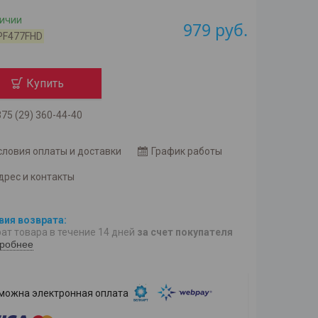
личии
979
руб.
PF477FHD
Купить
75 (29) 360-44-40
словия оплаты и доставки
График работы
дрес и контакты
ат товара в течение 14 дней
за счет покупателя
робнее