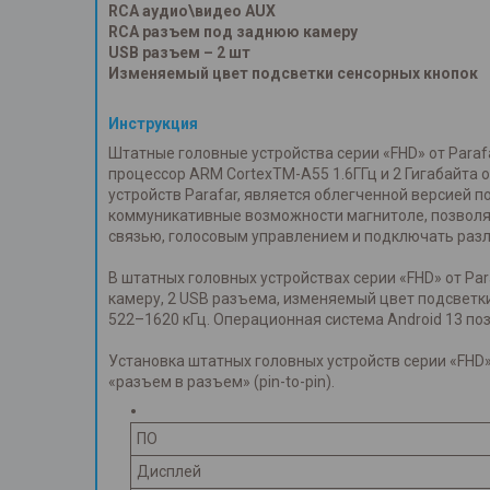
RCA аудио\видео AUX
RCA разъем под заднюю камеру
USB разъем – 2 шт
Изменяемый цвет подсветки сенсорных кнопок
Инструкция
Штатные головные устройства серии «FHD» от Paraf
процессор ARM CortexTM-A55 1.6ГГц и 2 Гигабайта
устройств Parafar, является облегченной версией п
коммуникативные возможности магнитоле, позволяя
связью, голосовым управлением и подключать разл
В штатных головных устройствах серии «FHD» от Pa
камеру, 2 USB разъема, изменяемый цвет подсветки
522–1620 кГц. Операционная система Android 13 по
Установка штатных головных устройств серии «FHD
«разъем в разъем» (pin-to-pin).
ПО
Дисплей