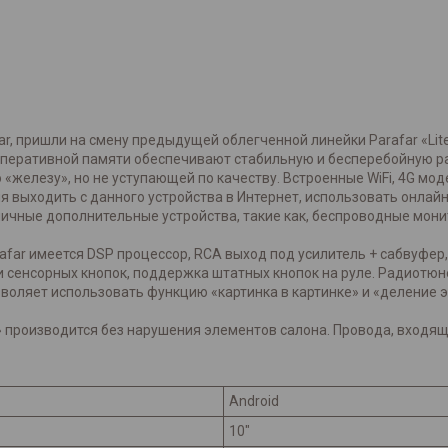
ar, пришли на смену предыдущей облегченной линейки Parafar «Lit
 оперативной памяти обеспечивают стабильную и бесперебойную ра
о «железу», но не уступающей по качеству. Встроенные WiFi, 4G мо
 выходить с данного устройства в Интернет, использовать онлай
ичные дополнительные устройства, такие как, беспроводные монит
rafar имеется DSP процессор, RCA выход под усилитель + сабвуфе
 сенсорных кнопок, поддержка штатных кнопок на руле. Радиотюн
зволяет использовать функцию «картинка в картинке» и «деление э
» производится без нарушения элементов салона. Провода, входя
Android
10"