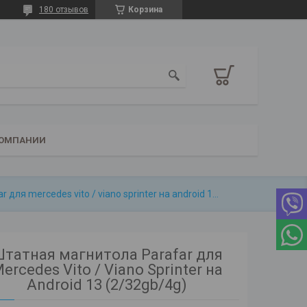
180 отзывов
Корзина
КОМПАНИИ
Штатная магнитола parafar для mercedes vito / viano sprinter на android 13 (2/32gb/4g)
татная магнитола Parafar для
ercedes Vito / Viano Sprinter на
Android 13 (2/32gb/4g)