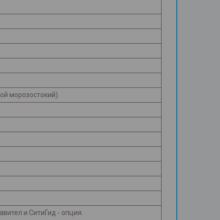
ной морозостокий).
авител и СитиГид - опция.