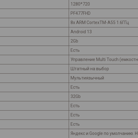
1280*720
PF477FHD
8х ARM CortexTM-A55 1.6ГГц
Android 13
2Gb
Есть
Управление Multi Touch (емкост
Штатный на выбор
Мультиязычный
Есть
32Gb
Есть
Есть
Есть
Яндекс и Googlе по умолчанию. Н