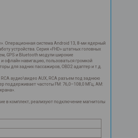
e». Операционная система Android 13, 8-ми ядерный
боту устройства. Серия «FHD» штатных головных
дем, GPS и Bluetooth модули широкие
н и офлайн навигацию, пользоваться громкой
оры для задних пассажиров, OBD2 адаптер и т.д.
р, RCA аудио\видео AUX, RCA разъем под заднюю
ер поддерживает частоты FM: 76,0–108,0 МГц, AM:
крана».
щие в комплект, реализуют подключение магнитолы