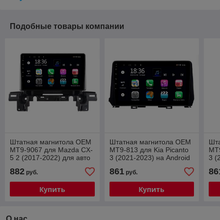
Подобные товары компании
Штатная магнитола OEM
Штатная магнитола OEM
Шт
MT9-9067 для Mazda CX-
MT9-813 для Kia Picanto
MT9
5 2 (2017-2022) для авто
3 (2021-2023) на Android
3 (
без джойстика 2/32
10 CarPlay
10 
882
861
86
руб.
руб.
Android 10 CarPlay
Купить
Купить
О нас