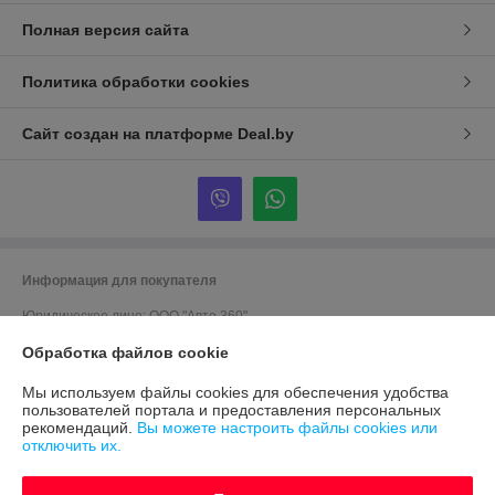
Полная версия сайта
Политика обработки cookies
Сайт создан на платформе Deal.by
Информация для покупателя
Юридическое лицо:
ООО "Авто 360"
г. Минск, ул. Грушевская 124
Обработка файлов cookie
Регистрационный номер ЕГР: 191635176
Мы используем файлы cookies для обеспечения удобства
УНП: 191635176
пользователей портала и предоставления персональных
рекомендаций.
Вы можете настроить файлы cookies или
Регистрационный орган: Мингорисполком
отключить их.
Дата регистрации компании: 12.09.2012