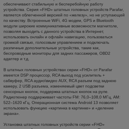
обеспечивают стабильную и бесперебойную работу
устройства. Серия «FHD» штатных головных устройств Parafar,
является облегченной версией по «железу», но не уступающей
по качеству. Встроенные WiFi, 4G модем, GPS и Bluetooth
модули широкие коммуникативные возможности магнитоле,
позволяя выходить с данного устройства в Интернет,
использовать онлайн и офлайн навигацию, пользоваться
громкой связью, голосовым управлением и подключать
различные дополнительные устройства, такие как,
беспроводные мониторы для задних пассажиров, OBD2
адаптер и т.д.
В штатных головных устройствах серии «FHD» от Parafar
имеется DSP процессор, RCA выход под усилитель +
сабвуфер, RCA аудио\видео AUX, RCA разъем под заднюю
камеру, 2 USB разъема, изменяемый цвет подсветки
сенсорных кнопок, поддержка штатных кнопок на руле.
Радиотюнер поддерживает частоты FM: 76,0–108,0 МГц, AM:
522–1620 кГц. Операционная система Android 13 позволяет
использовать функцию «картинка в картинке» и «деление
экрана».
Установка штатных головных устройств серии «FHD»