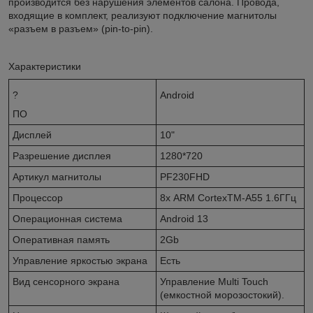
производится без нарушения элементов салона. Провода,
входящие в комплект, реализуют подключение магнитолы
«разъем в разъем» (pin-to-pin).
Характеристики
?
Android
ПО
Дисплей
10"
Разрешение дисплея
1280*720
Артикул магнитолы
PF230FHD
Процессор
8х ARM CortexTM-A55 1.6ГГц
Операционная система
Android 13
Оперативная память
2Gb
Управление яркостью экрана
Есть
Вид сенсорного экрана
Управление Multi Touch
(емкостной морозостокий).