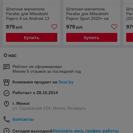
Штатная магнитола
Штатная магнитола
Шт
Parafar для Mitsubishi
Parafar для Mitsubishi
Par
Pajero 4 на Android 13
Pajero Sport 2020+ на
(20
(2/32Gb + 4G)
Android 13 (2/32Gb + 4G)
+4
979
979
97
руб.
руб.
Купить
Купить
О нас
Рейтинг не сформирован
Менее 5 отзывов за последний год
Компания продает на
Deal.by
Работает с 28.10.2014
г. Минск
ул. Грушевская 124, Минск, Беларусь
Контакты
Показать весь график работы
Сегодня выходной