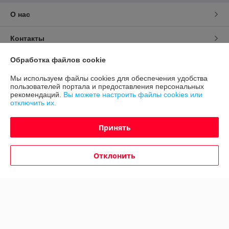
О нас
Контакты
Обработка файлов cookie
Доставка и оплата
Мы используем файлы cookies для обеспечения удобства
пользователей портала и предоставления персональных
График работы
рекомендаций.
Вы можете настроить файлы cookies или
отключить их.
Полная версия сайта
Принять
Политика обработки cookies
Отклонить
Сайт создан на платформе Deal.by
Информация для покупателя