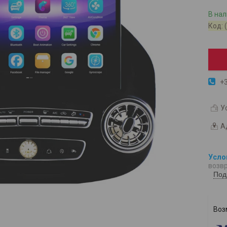
В на
Код:
+3
У
А
возвр
Под