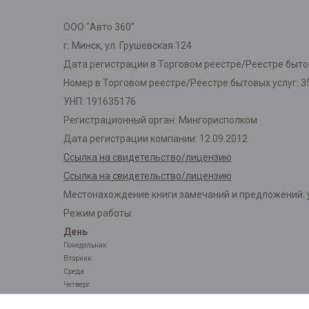
ООО "Авто 360"
г. Минск, ул. Грушевская 124
Дата регистрации в Торговом реестре/Реестре бытов
Номер в Торговом реестре/Реестре бытовых услуг: 3
УНП: 191635176
Регистрационный орган: Мингорисполком
Дата регистрации компании: 12.09.2012
Ссылка на свидетельство/лицензию
Ссылка на свидетельство/лицензию
Местонахождение книги замечаний и предложений: у
Режим работы:
День
Понедельник
Вторник
Среда
Четверг
Пятница