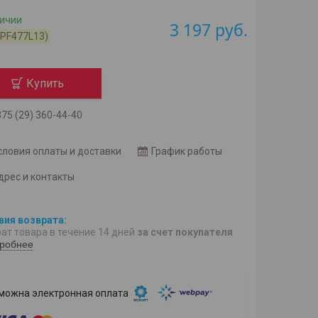
личии
3 197
руб.
(PF477L13)
Купить
75 (29) 360-44-40
словия оплаты и доставки
График работы
дрес и контакты
ат товара в течение 14 дней
за счет покупателя
робнее