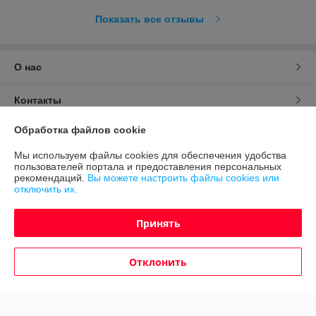
Показать все отзывы
О нас
Контакты
Обработка файлов cookie
Доставка и оплата
Мы используем файлы cookies для обеспечения удобства
пользователей портала и предоставления персональных
График работы
рекомендаций.
Вы можете настроить файлы cookies или
отключить их.
Полная версия сайта
Принять
Политика обработки cookies
Отклонить
Сайт создан на платформе Deal.by