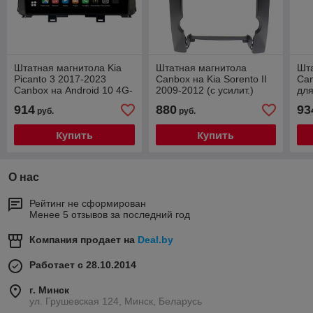
Штатная магнитола Kia
Штатная магнитола
Шт
Picanto 3 2017-2023
Canbox на Kia Sorento II
Can
Canbox на Android 10 4G-
2009-2012 (с усилит.)
для
SIM, 2/32, TS18, DSP,
Android 10 4G-SIM, 2/32,
200
914
880
93
руб.
руб.
QLed
DSP, QLed
SIM
Купить
Купить
О нас
Рейтинг не сформирован
Менее 5 отзывов за последний год
Компания продает на
Deal.by
Работает с 28.10.2014
г. Минск
ул. Грушевская 124, Минск, Беларусь