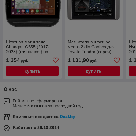
Штатная магнитола
Магнитола в штатное
Шт
Changan CS55 (2017-
место 2 din Canbox для
Hyu
2023) (глянцевая) на
Toyota Tundra (серая)
201
Android 10 (4G-SIM, 4/64,
Android 10 (4G-SIM, 4/64,
10 
1 354
1 131,90
1 
руб.
руб.
DSP, QLed
DSP)
DS
Купить
Купить
О нас
Рейтинг не сформирован
Менее 5 отзывов за последний год
Компания продает на
Deal.by
Работает с 28.10.2014