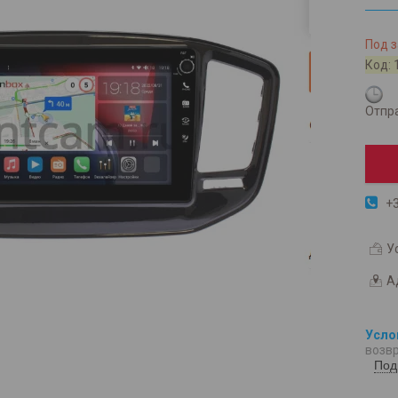
Под з
Код:
Отпра
+3
У
А
возвр
Под