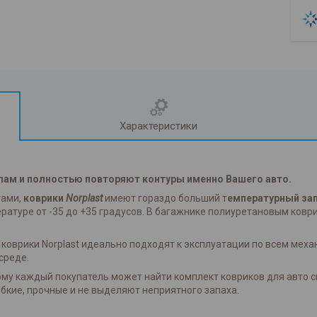
Характеристики
лам и полностью повторяют контуры именно Вашего авто.
гами,
коврики
Norplast
имеют гораздо больший т
емпературный за
ературе от -35 до +35 градусов. В багажнике полиуретановым ков
коврики Norplast идеально подходят к эксплуатации по всем мех
среде.
ому каждый покупатель может найти комплект ковриков для авто 
бкие, прочные и не выделяют неприятного запаха.