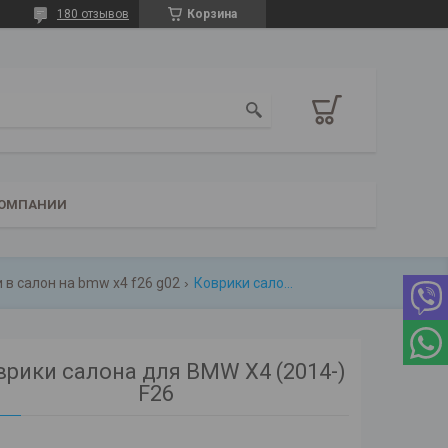
180 отзывов
Корзина
КОМПАНИИ
 в салон на bmw x4 f26 g02
Коврики салона для bmw х4 (2014-) f26
врики салона для BMW Х4 (2014-)
F26