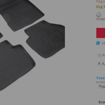
Под з
Код:
Отпра
+3
У
А
возвр
Под