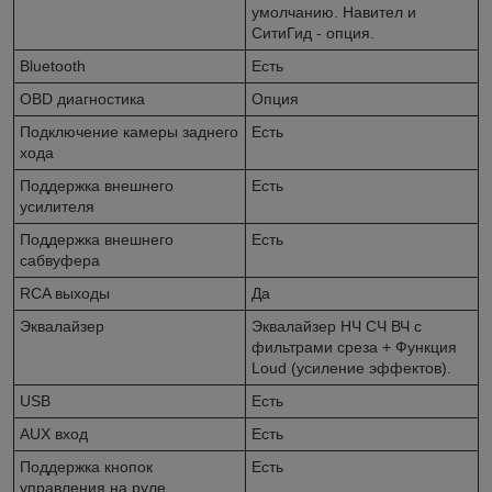
умолчанию. Навител и
СитиГид - опция.
Bluetooth
Есть
OBD диагностика
Опция
Подключение камеры заднего
Есть
хода
Поддержка внешнего
Есть
усилителя
Поддержка внешнего
Есть
сабвуфера
RCA выходы
Да
Эквалайзер
Эквалайзер НЧ СЧ ВЧ с
фильтрами среза + Функция
Loud (усиление эффектов).
USB
Есть
AUX вход
Есть
Поддержка кнопок
Есть
управления на руле