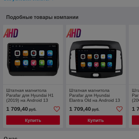
Подобные товары компании
Штатная магнитола
Штатная магнитола
Шт
Parafar для Hyundai H1
Parafar для Hyundai
Par
(2019) на Android 13
Elantra Old на Android 13
(20
(8/128Gb + 4G)
(8/128Gb + 4G)
(8/
1 709,40
1 709,40
1 
руб.
руб.
(PF587UHD-Low)
(PF980UHD-Low)
Купить
Купить
О нас