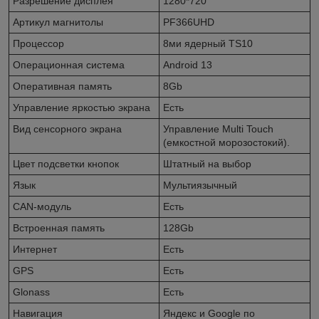
Разрешение дисплея
1280*720
Артикул магнитолы
PF366UHD
Процессор
8ми ядерный TS10
Операционная система
Android 13
Оперативная память
8Gb
Управление яркостью экрана
Есть
Вид сенсорного экрана
Управление Multi Touch
(емкостной морозостокий).
Цвет подсветки кнопок
Штатный на выбор
Язык
Мультиязычный
CAN-модуль
Есть
Встроенная память
128Gb
Интернет
Есть
GPS
Есть
Glonass
Есть
Навигация
Яндекс и Googlе по