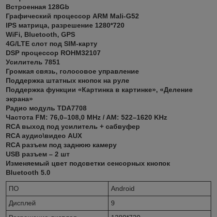
Встроенная 128Gb
Графический процессор ARM Mali-G52
IPS матрица, разрешение 1280*720
WiFi, Bluetooth, GPS
4G/LTE слот под SIM-карту
DSP процессор ROHM32107
Усилитель 7851
Громкая связь, голосовое управление
Поддержка штатных кнопок на руле
Поддержка функции «Картинка в картинке», «Деление
экрана»
Радио модуль TDA7708
Частота FM: 76,0–108,0 MHz / AM: 522–1620 KHz
RCA выход под усилитель + сабвуфер
RCA аудио\видео AUX
RCA разъем под заднюю камеру
USB разъем – 2 шт
Изменяемый цвет подсветки сенсорных кнопок
Bluetooth 5.0
ПО
Android
Дисплей
9