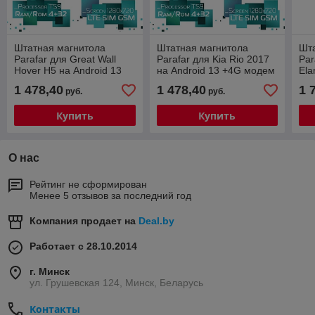
Штатная магнитола
Штатная магнитола
Шт
Parafar для Great Wall
Parafar для Kia Rio 2017
Par
Hover H5 на Android 13
на Android 13 +4G модем
Ela
+4G модем (PF601XHD)
(PF105XHD10)
(8/
1 478,40
1 478,40
1 
руб.
руб.
(P
Купить
Купить
О нас
Рейтинг не сформирован
Менее 5 отзывов за последний год
Компания продает на
Deal.by
Работает с 28.10.2014
г. Минск
ул. Грушевская 124, Минск, Беларусь
Контакты