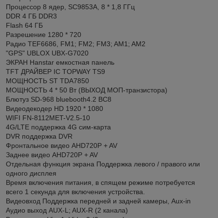
Процессор 8 ядер, SC9853A, 8 * 1,8 ГГц
DDR 4 ГБ DDR3
Flash 64 ГБ
Разрешение 1280 * 720
Радио TEF6686, FM1; FM2; FM3; AM1; AM2
"GPS" UBLOX UBX-G7020
ЭКРАН Hanstar емкостная панель
TFT ДРАЙВЕР IC TOPWAY TS9
МОЩНОСТЬ ST TDA7850
МОЩНОСТЬ 4 * 50 Вт (ВЫХОД МОП-транзистора)
Блютуз SD-968 bluebooth4.2 BC8
Видеодекодер HD 1920 * 1080
WIFI FN-8112MET-V2.5-10
4G/LTE поддержка 4G сим-карта
DVR поддержка DVR
Фронтальное видео AHD720P + AV
Заднее видео AHD720P + AV
Отдельная функция экрана Поддержка левого / правого или
одного дисплея
Время включения питания, в спящем режиме потребуется
всего 1 секунда для включения устройства.
Видеовход Поддержка передней и задней камеры, Aux-in
Аудио выход AUX-L; AUX-R (2 канала)