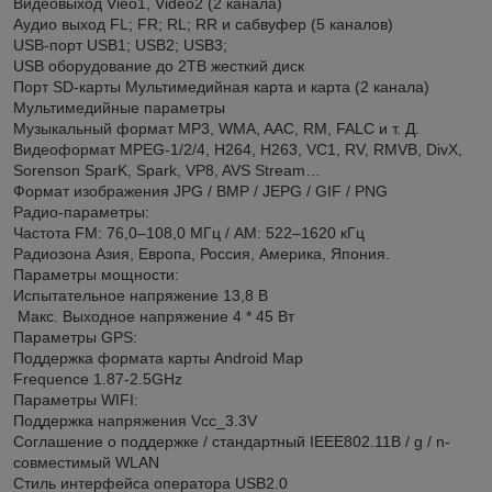
Видеовыход Vieo1, Video2 (2 канала)
Аудио выход FL; FR; RL; RR и сабвуфер (5 каналов)
USB-порт USB1; USB2; USB3;
USB оборудование до 2TB жесткий диск
Порт SD-карты Мультимедийная карта и карта (2 канала)
Мультимедийные параметры
Музыкальный формат MP3, WMA, AAC, RM, FALC и т. Д.
Видеоформат MPEG-1/2/4, H264, H263, VC1, RV, RMVB, DivX,
Sorenson SparK, Spark, VP8, AVS Stream…
Формат изображения JPG / BMP / JEPG / GIF / PNG
Радио-параметры:
Частота FM: 76,0–108,0 МГц / AM: 522–1620 кГц
Радиозона Азия, Европа, Россия, Америка, Япония.
Параметры мощности:
Испытательное напряжение 13,8 В
Макс. Выходное напряжение 4 * 45 Вт
Параметры GPS:
Поддержка формата карты Android Map
Frequence 1.87-2.5GHz
Параметры WIFI:
Поддержка напряжения Vcc_3.3V
Соглашение о поддержке / стандартный IEEE802.11B / g / n-
совместимый WLAN
Стиль интерфейса оператора USB2.0