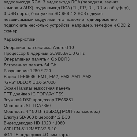
видеовыхода RCA, 3 видеовхода RCA (передняя, задняя
камера и AUX), аудиовыход RCA (FL; FR; RL; RR и сабвуфер),
3 USB порта, блютуз чип SD-968 4.2 BC8 с двумя
независимыми модулями, что позволяет одновременно
подключать несколько устройств, например, телефон и OBD 2
сканер.
Характеристики:
Операционная система Android 10
Процессор 8 ядерный SC9853A 1,8 GHz
Оперативная память 4 Gb DDR3
Встроенная память 64 Gb
Разрешение 1280 * 720
Радио TEF6686, FM1; FM2; FM3; AM1; AM2
"GPS" UBLOX UBX-G7020
Экран Hanstar емкостная панель
TFT драйвер IC TOPWAY TS9
Звуковой DSP процессор TEA6831
Мощность ST TDA7850
Мощность 4 * 50 Вт (ВЫХОД МОП-транзистора)
Блютуз SD-968 bluebooth4.2 BC8
Видеодекодер HD 1920 * 1080
WIFI FN-8112MET-V2.5-10
4G/LTE поддержка 4G сим-карта