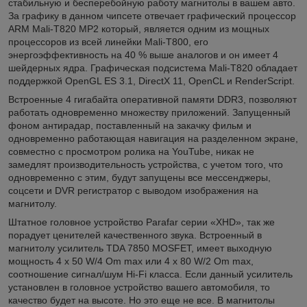
стабильную и бесперебойную работу магнитолы в вашем авто.
За графику в данном чипсете отвечает графический процессор
ARM Mali-T820 MP2 который, является одним из мощных
процессоров из всей линейки Mali-T800, его
энергоэффективность на 40 % выше аналогов и он имеет 4
шейдерных ядра. Графическая подсистема Mali-T820 обладает
поддержкой OpenGL ES 3.1, DirectX 11, OpenCL и RenderScript.
Встроенные 4 гигабайта оперативной памяти DDR3, позволяют
работать одновременно множеству приложений. Запущенный
фоном антирадар, поставленный на закачку фильм и
одновременно работающая навигация на разделенном экране,
совместно с просмотром ролика на YouTube, никак не
замедлят производительность устройства, с учетом того, что
одновременно с этим, будут запущены все мессенджеры,
соцсети и DVR регистратор с выводом изображения на
магнитолу.
Штатное головное устройство Parafar серии «XHD», так же
порадует ценителей качественного звука. Встроенный в
магнитолу усилитель TDA 7850 MOSFET, имеет выходную
мощность 4 x 50 W/4 Om max или 4 x 80 W/2 Om max,
соотношение сигнал/шум Hi-Fi класса. Если данный усилитель
установлен в головное устройство вашего автомобиля, то
качество будет на высоте. Но это еще не все. В магнитолы