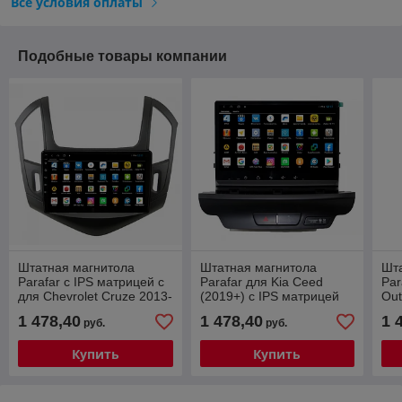
Все условия оплаты
Подобные товары компании
Штатная магнитола
Штатная магнитола
Шт
Parafar с IPS матрицей с
Parafar для Kia Ceed
Par
для Chevrolet Cruze 2013-
(2019+) с IPS матрицей
Out
2015 на Android 13 +4G
на Android 13 +4G модем
4/
1 478,40
1 478,40
1 
руб.
руб.
модем
Купить
Купить