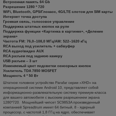
Встроенная память 64 Gb
Разрешение 1280 * 720
WiFi, Bluetooth, GPS/Глонасс, 4G/LTE слотом для SIM карты
Интернет точка доступа
Громкая связь, голосовое управление
Поддержка штатных кнопок на руле
Поддержка функции «Картинка в картинке», «Деление
экрана»
Частота FM: 76,0–108,0 МГц/AM: 522–1620 кГц
RCA выход под усилитель + сабвуфер
RCA аудио\видео AUX
RCA разъем под заднюю камеру
USB разъем – 3 шт
Изменяемый цвет подсветки сенсорных кнопок
Усилитель TDA 7850 MOSFET
Мощность 4 * 50 Вт
Штатное головное устройство Parafar серии «XHD» на
операционной системе Android 10, представляет собой
информационно-развлекательную систему премиум-класса
для вашего автомобиля с высоким разрешением экрана
1280*720. Мощнейший чипсет SC9853A произведенный
компанией Spreadtrum имеет 64 битный, 8 - ядерный
процессор, с частотой 1,8 ГГц на ядро, обеспечивает