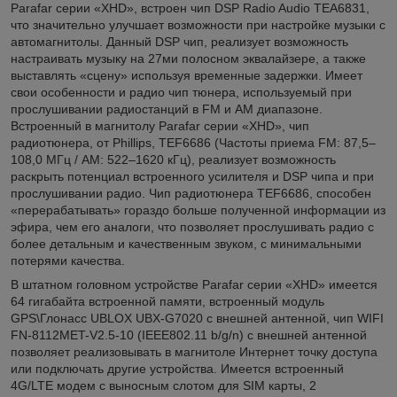
Parafar серии «XHD», встроен чип DSP Radio Audio TEA6831,
что значительно улучшает возможности при настройке музыки с
автомагнитолы. Данный DSP чип, реализует возможность
настраивать музыку на 27ми полосном эквалайзере, а также
выставлять «сцену» используя временные задержки. Имеет
свои особенности и радио чип тюнера, используемый при
прослушивании радиостанций в FM и AM диапазоне.
Встроенный в магнитолу Parafar серии «XHD», чип
радиотюнера, от Phillips, TEF6686 (Частоты приема FM: 87,5–
108,0 МГц / AM: 522–1620 кГц), реализует возможность
раскрыть потенциал встроенного усилителя и DSP чипа и при
прослушивании радио. Чип радиотюнера TEF6686, способен
«перерабатывать» гораздо больше полученной информации из
эфира, чем его аналоги, что позволяет прослушивать радио с
более детальным и качественным звуком, с минимальными
потерями качества.
В штатном головном устройстве Parafar серии «XHD» имеется
64 гигабайта встроенной памяти, встроенный модуль
GPS\Глонасс UBLOX UBX-G7020 с внешней антенной, чип WIFI
FN-8112MET-V2.5-10 (IEEE802.11 b/g/n) с внешней антенной
позволяет реализовывать в магнитоле Интернет точку доступа
или подключать другие устройства. Имеется встроенный
4G/LTE модем с выносным слотом для SIM карты, 2