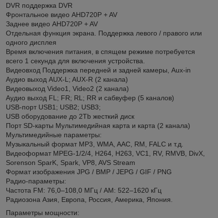
DVR поддержка DVR
Фронтальное видео AHD720P + AV
Заднее видео AHD720P + AV
Отдельная функция экрана. Поддержка левого / правого или
одного дисплея
Время включения питания, в спящем режиме потребуется
всего 1 секунда для включения устройства.
Видеовход Поддержка передней и задней камеры, Aux-in
Аудио выход AUX-L; AUX-R (2 канала)
Видеовыход Video1, Video2 (2 канала)
Аудио выход FL; FR; RL; RR и сабвуфер (5 каналов)
USB-порт USB1; USB2; USB3;
USB оборудование до 2Tb жесткий диск
Порт SD-карты Мультимедийная карта и карта (2 канала)
Мультимедийные параметры:
Музыкальный формат MP3, WMA, AAC, RM, FALC и т.д.
Видеоформат MPEG-1/2/4, H264, H263, VC1, RV, RMVB, DivX,
Sorenson SparK, Spark, VP8, AVS Stream
Формат изображения JPG / BMP / JEPG / GIF / PNG
Радио-параметры:
Частота FM: 76,0–108,0 МГц / AM: 522–1620 кГц
Радиозона Азия, Европа, Россия, Америка, Япония.
Параметры мощности: