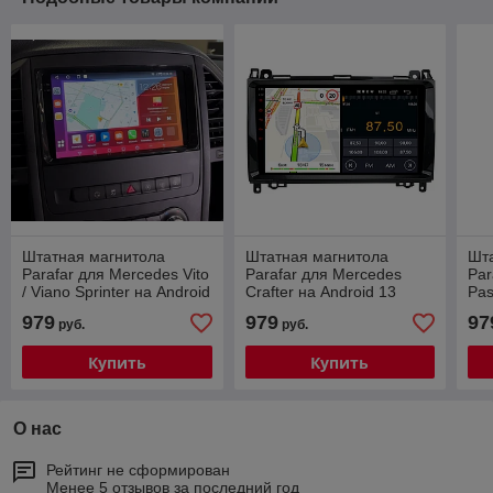
Штатная магнитола
Штатная магнитола
Шт
Parafar для Mercedes Vito
Parafar для Mercedes
Par
/ Viano Sprinter на Android
Crafter на Android 13
Pas
13 (2/32gb/4g)
(2/32Gb + 4G)
(2/
979
979
97
руб.
руб.
4G
Купить
Купить
О нас
Рейтинг не сформирован
Менее 5 отзывов за последний год