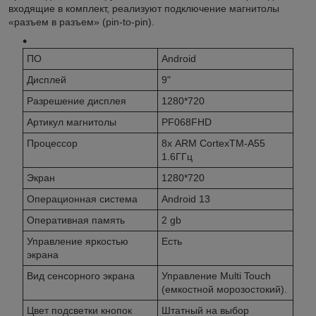
входящие в комплект, реализуют подключение магнитолы
«разъем в разъем» (pin-to-pin).
ПО
Android
Дисплей
9"
Разрешение дисплея
1280*720
Артикул магнитолы
PF068FHD
Процессор
8х ARM CortexTM-A55
1.6ГГц
Экран
1280*720
Операционная система
Android 13
Оперативная память
2 gb
Управление яркостью
Есть
экрана
Вид сенсорного экрана
Управление Multi Touch
(емкостной морозостокий).
Цвет подсветки кнопок
Штатный на выбор