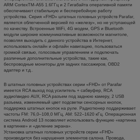
ARM CortexTM-A55 1.6ГГц и 2 Гигабайта оперативной памяти
обеспечивают стабильную и бесперебойную работу
устройства. Серия «FHD» штатных головных устройств Parafar,
является облегченной версией по «железу», но не уступающей
по качеству. Встроенные WiFi, 4G модем, GPS и Bluetooth
модули широкие коммуникативные возможности магнитоле,
позволяя выходить с данного устройства в Интернет,
использовать онлайн и офлайн навигацию, пользоваться
громкой связью, голосовым управлением и подключать
различные дополнительные устройства, такие как,
беспроводные мониторы для задних пассажиров, OBD2
адаптер и т.д..
В штатных головных устройствах серии «FHD» от Parafar
имеется RCA выход под усилитель + сабвуфер, RCA
аудио\видео AUX, RCA разъем под заднюю камеру, 2 USB
разъема, изменяемый цвет подсветки сенсорных кнопок,
поддержка штатных кнопок на руле. Радиотюнер поддерживает
частоты FM: 76,0–108,0 МГц, AM: 522–1620 кГц. Операционная
система Android 13 позволяет использовать функцию «картинка
в картинке» и «деление экрана».
Установка штатных головных устройств серии «FHD»
производится без нарушения элементов салона. Провода,