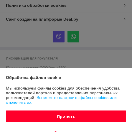
Политика обработки cookies
Сайт создан на платформе Deal.by
Информация для покупателя
Юридическое лицо:
ООО "Авто 360"
г. Минск, ул. Грушевская 124
Обработка файлов cookie
Регистрационный номер ЕГР: 191635176
Мы используем файлы cookies для обеспечения удобства
УНП: 191635176
пользователей портала и предоставления персональных
рекомендаций.
Вы можете настроить файлы cookies или
Регистрационный орган: Мингорисполком
отключить их.
Дата регистрации компании: 12.09.2012
Принять
Ссылка на свидетельство/лицензию
Ссылка на свидетельство/лицензию