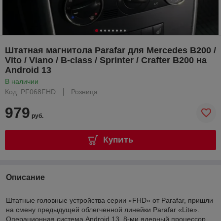
Штатная магнитола Parafar для Mercedes B200 /
Vito / Viano / B-class / Sprinter / Crafter B200 на
Android 13
В наличии
Код: PF068FHD
Розница
979
руб.
Купить
Описание
Штатные головные устройства серии «FHD» от Parafar, пришли
на смену предыдущей облегченной линейки Parafar «Lite».
Операционная система Android 13, 8-ми ядерный процессор