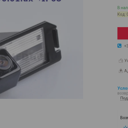
В на
Код:
+3
У
А
возвр
Под