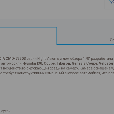
Ин
IA CMD-7550S
серии Night Vision с углом обзора 170° разработан
а автомобили
Hyundai I30, Coupe, Tiburon, Genesis Coupe, Veloster
оит воздействию окружающей среды на камеру. Камера оснащена
 не требует конструктивных изменений в кузове автомобиля, что по
 суток