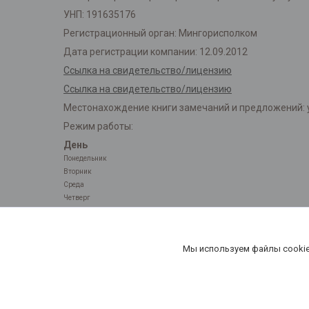
УНП: 191635176
Регистрационный орган: Мингорисполком
Дата регистрации компании: 12.09.2012
Ссылка на свидетельство/лицензию
Ссылка на свидетельство/лицензию
Местонахождение книги замечаний и предложений: у
Режим работы:
День
Понедельник
Вторник
Среда
Четверг
Пятница
Суббота
Воскресенье
Мы используем файлы cookie