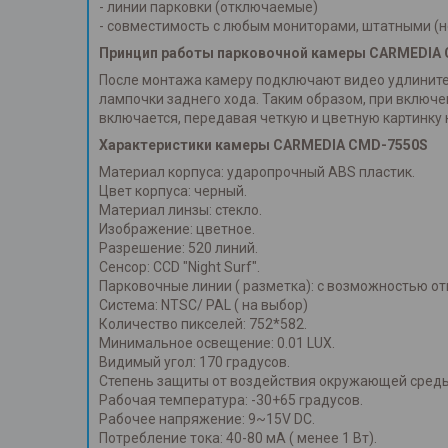
- линии парковки (отключаемые)
- совместимость с любым мониторами, штатными (
Принцип работы парковочной камеры
CARMEDIA 
После монтажа камеру подключают видео удлинител
лампочки заднего хода. Таким образом, при включе
включается, передавая четкую и цветную картинку 
Характеристики камеры
CARMEDIA CMD-7550S
Материал корпуса: ударопрочный ABS пластик.
Цвет корпуса: черный.
Материал линзы: стекло.
Изображение: цветное.
Разрешение: 520 линий.
Сенсор: CCD "Night Surf".
Парковочные линии ( разметка): с возможностью о
Система: NTSC/ PAL ( на выбор)
Количество пикселей: 752*582.
Минимальное освещение: 0.01 LUX.
Видимый угол: 170 градусов.
Степень защиты от воздействия окружающей среды:
Рабочая температура: -30+65 градусов.
Рабочее напряжение: 9~15V DC.
Потребление тока: 40-80 мА ( менее 1 Вт).