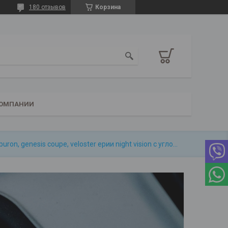
180 отзывов
Корзина
КОМПАНИИ
Камера заднего вида hyundai i30, coupe, tiburon, genesis coupe, veloster ерии night vision с углом обзора 170°