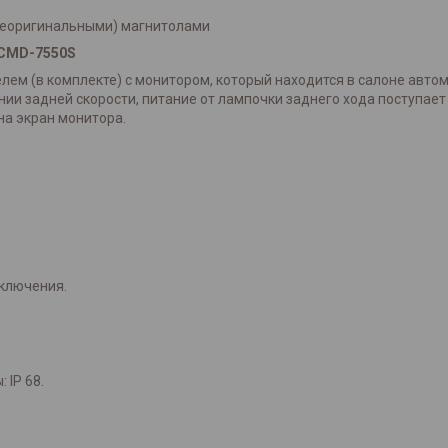
неоригинальными) магнитолами
CMD-7550S
ем (в комплекте) с монитором, который находится в салоне автом
нии задней скорости, питание от лампочки заднего хода поступае
на экран монитора.
тключения.
 IP 68.