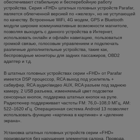
обеспечивают стабильную и бесперебойную работу
устройства. Серия «FHD» штатных головных устройств Parafar,
является облегченной версией по «железу», но не уступающей
по качеству. Встроенные WiFi, 4G модем, GPS и Bluetooth
модули широкие коммуникативные возможности магнитоле,
позволяя выходить с данного устройства в Интернет,
использовать онлайн и офлайн навигацию, пользоваться
громкой связью, голосовым управлением и подключать
различные дополнительные устройства, такие как,
беспроводные мониторы для задних пассажиров, OBD2
адаптер и т.д.
В штатных головных устройствах серии «FHD» от Parafar
имеется DSP процессор, RCA выход под усилитель +
сабвуфер, RCA аудио\видео AUX, RCA разъем под заднюю
камеру, 2 USB разъема, изменяемый цвет подсветки
сенсорных кнопок, поддержка штатных кнопок на руле.
Радиотюнер поддерживает частоты FM: 76,0–108,0 МГц, AM:
522–1620 кГц. Операционная система Android 13 позволяет
использовать функцию «картинка в картинке» и «деление
экрана».
Установка штатных головных устройств серии «FHD»
производится без нарушения элементов салона. Провода,