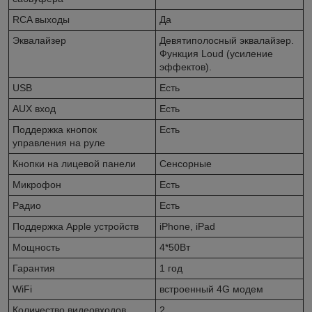
RCA выходы
Да
Эквалайзер
Девятиполосный эквалайзер.
Функция Loud (усиление
эффектов).
USB
Есть
AUX вход
Есть
Поддержка кнопок
Есть
управления на руле
Кнопки на лицевой панели
Сенсорные
Микрофон
Есть
Радио
Есть
Поддержка Apple устройств
iPhone, iPad
Мощность
4*50Вт
Гарантия
1 год
WiFi
встроенный 4G модем
Количество видеовходов
2