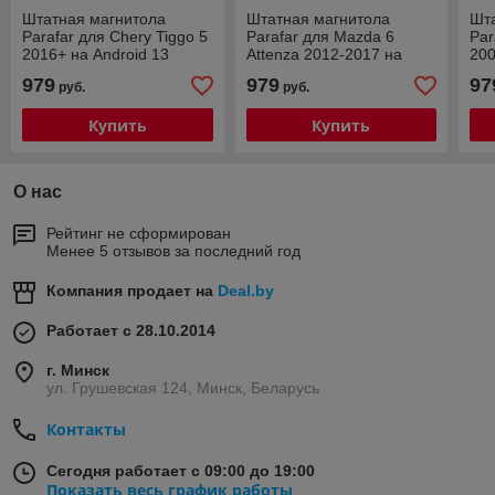
Штатная магнитола
Штатная магнитола
Шт
Parafar для Chery Tiggo 5
Parafar для Mazda 6
Par
2016+ на Android 13
Attenza 2012-2017 на
200
(2/32Gb + 4G)
Android 13 (2/32Gb + 4G)
(2/
979
979
97
руб.
руб.
(P
Купить
Купить
О нас
Рейтинг не сформирован
Менее 5 отзывов за последний год
Компания продает на
Deal.by
Работает с 28.10.2014
г. Минск
ул. Грушевская 124, Минск, Беларусь
Контакты
Сегодня работает с 09:00 до 19:00
Показать весь график работы