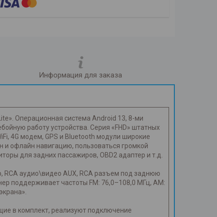
Информация для заказа
te». Операционная система Android 13, 8-ми
ебойную работу устройства. Серия «FHD» штатных
iFi, 4G модем, GPS и Bluetooth модули широкие
н и офлайн навигацию, пользоваться громкой
торы для задних пассажиров, OBD2 адаптер и т.д.
ер, RCA аудио\видео AUX, RCA разъем под заднюю
ер поддерживает частоты FM: 76,0–108,0 МГц, AM:
экрана».
ящие в комплект, реализуют подключение