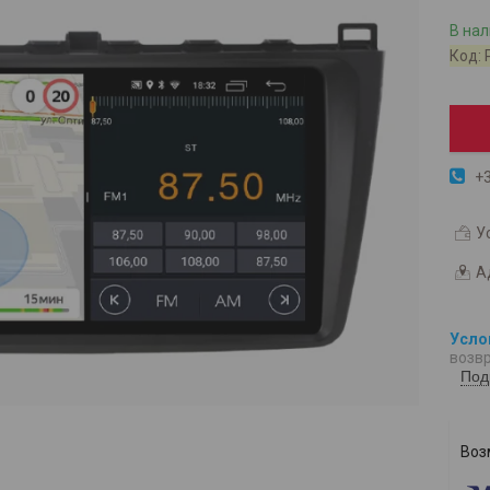
В на
Код:
+3
У
А
возвр
Под