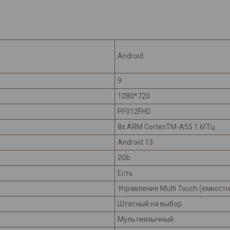
Android
9
1280*720
PF012FHD
8х ARM CortexTM-A55 1.6ГГц
Android 13
2Gb
Есть
Управление Multi Touch (емкост
Штатный на выбор
Мультиязычный