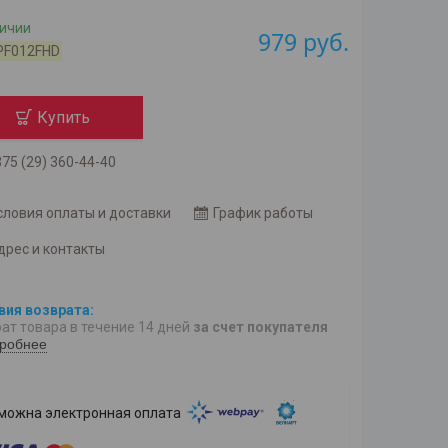
личии
979
руб.
PF012FHD
Купить
75 (29) 360-44-40
словия оплаты и доставки
График работы
дрес и контакты
ат товара в течение 14 дней
за счет покупателя
робнее