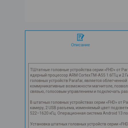
Описание
ТШтатные головные устройства серии «FHD» от Para
ядерный процессор ARM CortexTM-A55 1.6ГГц и 2 
головных устройств Parafar, является облегченной
коммуникативные возможности магнитоле, позволя
связью, голосовым управлением и подключать разл
В штатных головных устройствах серии «FHD» от P
камеру, 2 USB разъема, изменяемый цвет подсветк
522–1620 кГц. Операционная система Android 13 п
Установка штатных головных устройств серии «FH