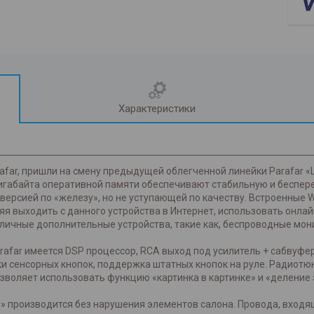
Характеристики
far, пришли на смену предыдущей облегченной линейки Parafar «Li
Гигабайта оперативной памяти обеспечивают стабильную и беспер
 версией по «железу», но не уступающей по качеству. Встроенные W
я выходить с данного устройства в Интернет, использовать онлай
ичные дополнительные устройства, такие как, беспроводные мони
arafar имеется DSP процессор, RCA выход под усилитель + сабвуф
и сенсорных кнопок, поддержка штатных кнопок на руле. Радиотюн
озволяет использовать функцию «картинка в картинке» и «деление 
D» производится без нарушения элементов салона. Провода, вход