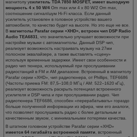
магнитолу у
силитель TDA 7850 MOSFET, имеет выходную
мощность 4 x 50 W/4
Om max или 4 x 80 W/2 Om max,
соотношение сигнал/шум Hi-Fi класса. Если данный
усилитель установлен в головное устройство вашего
автомобиля, то качество будет на высоте. Но это еще не все.
В
магнитолы Parafar серии «XHD», встроен чип DSP Radio
Audio TEA6831
, что значительно улучшает возможности при
настройке музыки с автомагнитолы. Данный DSP чип,
реализует возможность настраивать музыку на 27ми
полосном эквалайзере, а также выставлять «сцену»
используя временные задержки. Имеет свои особенности и
радио чип тюнера, используемый при прослушивании
радиостанций в FM и AM диапазоне. Встроенный в магнитолу
Parafar серии «XHD», чип радиотюнера, от Phillips, TEF6686
(Частоты приема FM: 87,5–108,0 МГц / AM: 522–1620 кГц),
реализует возможность раскрыть потенциал встроенного
усилителя и DSP чипа и при прослушивании радио. Чип
радиотюнера TEF6686, способен «перерабатывать» гораздо
больше полученной информации из эфира, чем его аналоги,
что позволяет прослушивать радио с более детальным и
качественным звуком, с минимальными потерями качества.
В штатном головном устройстве Parafar серии «XHD»
имеется 64 гигабайта встроенной памяти
, встроенный