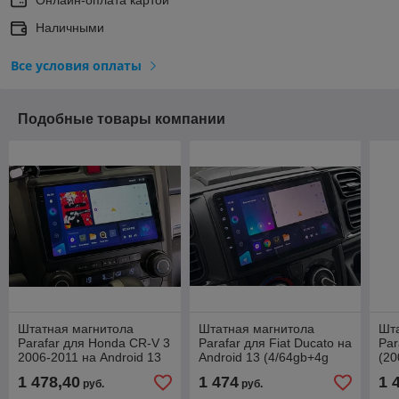
Наличными
Все условия оплаты
Подобные товары компании
Штатная магнитола
Штатная магнитола
Шт
Parafar для Honda CR-V 3
Parafar для Fiat Ducato на
Par
2006-2011 на Android 13
Android 13 (4/64gb+4g
(20
+4G модем (4/64gb)
модем)
(4/
1 478,40
1 474
1 
руб.
руб.