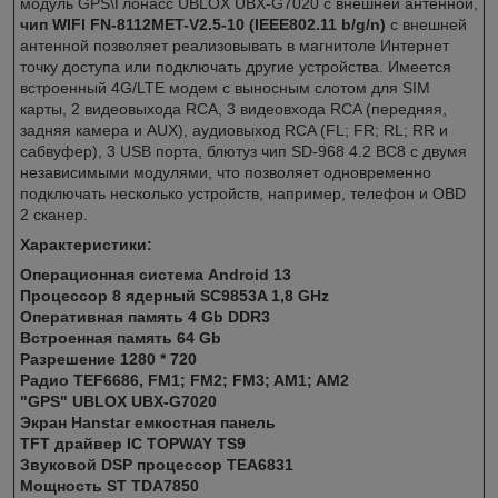
модуль GPS\Глонасс UBLOX UBX-G7020 с внешней антенной,
чип WIFI FN-8112MET-V2.5-10 (IEEE802.11 b/g/n)
с внешней
антенной позволяет реализовывать в магнитоле Интернет
точку доступа или подключать другие устройства. Имеется
встроенный 4G/LTE модем с выносным слотом для SIM
карты, 2 видеовыхода RCA, 3 видеовхода RCA (передняя,
задняя камера и AUX), аудиовыход RCA (FL; FR; RL; RR и
сабвуфер), 3 USB порта, блютуз чип SD-968 4.2 BC8 с двумя
независимыми модулями, что позволяет одновременно
подключать несколько устройств, например, телефон и OBD
2 сканер.
Характеристики:
Операционная система Android 13
Процессор 8 ядерный SC9853A 1,8 GHz
Оперативная память 4 Gb DDR3
Встроенная память 64 Gb
Разрешение 1280 * 720
Радио TEF6686, FM1; FM2; FM3; AM1; AM2
"GPS" UBLOX UBX-G7020
Экран Hanstar емкостная панель
TFT драйвер IC TOPWAY TS9
Звуковой DSP процессор TEA6831
Мощность ST TDA7850