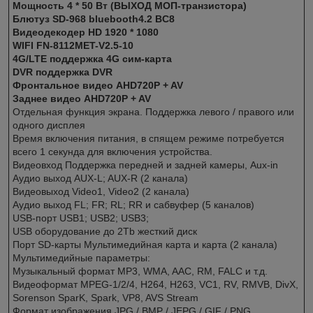
Мощность 4 * 50 Вт (ВЫХОД МОП-транзистора)
Блютуз SD-968 bluebooth4.2 BC8
Видеодекодер HD 1920 * 1080
WIFI FN-8112MET-V2.5-10
4G/LTE поддержка 4G сим-карта
DVR поддержка DVR
Фронтальное видео AHD720P + AV
Заднее видео AHD720P + AV
Отдельная функция экрана. Поддержка левого / правого или
одного дисплея
Время включения питания, в спящем режиме потребуется
всего 1 секунда для включения устройства.
Видеовход Поддержка передней и задней камеры, Aux-in
Аудио выход AUX-L; AUX-R (2 канала)
Видеовыход Video1, Video2 (2 канала)
Аудио выход FL; FR; RL; RR и сабвуфер (5 каналов)
USB-порт USB1; USB2; USB3;
USB оборудование до 2Tb жесткий диск
Порт SD-карты Мультимедийная карта и карта (2 канала)
Мультимедийные параметры:
Музыкальный формат MP3, WMA, AAC, RM, FALC и т.д.
Видеоформат MPEG-1/2/4, H264, H263, VC1, RV, RMVB, DivX,
Sorenson SparK, Spark, VP8, AVS Stream
Формат изображения JPG / BMP / JEPG / GIF / PNG