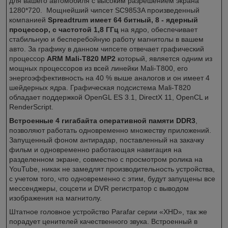
для вашего автомобиля с высоким разрешением экрана
1280*720. Мощнейший чипсет SC9853A произведенный
компанией
Spreadtrum имеет 64 битный, 8 - ядерный
процессор, с частотой 1,8 ГГц
на ядро, обеспечивает
стабильную и бесперебойную работу магнитолы в вашем
авто. За графику в данном чипсете отвечает графический
процессор
ARM Mali-T820 MP2
который, является одним из
мощных процессоров из всей линейки Mali-T800, его
энергоэффективность на 40 % выше аналогов и он имеет 4
шейдерных ядра. Графическая подсистема Mali-T820
обладает поддержкой OpenGL ES 3.1, DirectX 11, OpenCL и
RenderScript.
Встроенные 4 гигабайта оперативной памяти DDR3
,
позволяют работать одновременно множеству приложений.
Запущенный фоном антирадар, поставленный на закачку
фильм и одновременно работающая навигация на
разделенном экране, совместно с просмотром ролика на
YouTube, никак не замедлят производительность устройства,
с учетом того, что одновременно с этим, будут запущены все
мессенджеры, соцсети и DVR регистратор с выводом
изображения на магнитолу.
Штатное головное устройство Parafar серии «XHD», так же
порадует ценителей качественного звука. Встроенный в