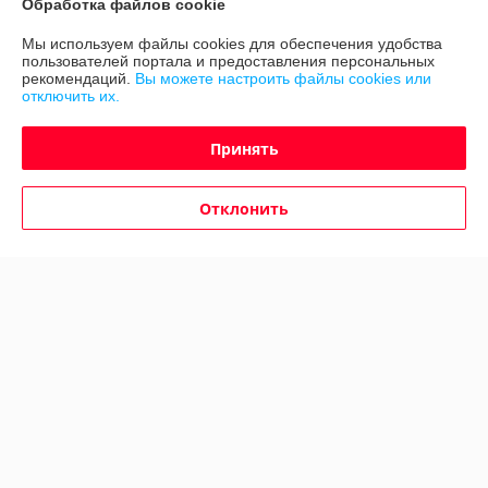
Обработка файлов cookie
Доставка и оплата
Мы используем файлы cookies для обеспечения удобства
пользователей портала и предоставления персональных
График работы
рекомендаций.
Вы можете настроить файлы cookies или
отключить их.
Полная версия сайта
Принять
Политика обработки cookies
Отклонить
Сайт создан на платформе Deal.by
Информация для покупателя
Юридическое лицо:
ООО "Авто 360"
г. Минск, ул. Грушевская 124
Регистрационный номер ЕГР: 191635176
УНП: 191635176