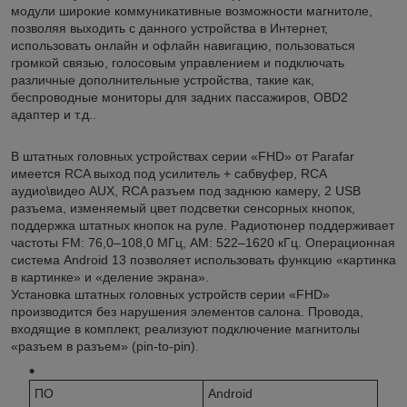
модули широкие коммуникативные возможности магнитоле,
позволяя выходить с данного устройства в Интернет,
использовать онлайн и офлайн навигацию, пользоваться
громкой связью, голосовым управлением и подключать
различные дополнительные устройства, такие как,
беспроводные мониторы для задних пассажиров, OBD2
адаптер и т.д..
В штатных головных устройствах серии «FHD» от Parafar
имеется RCA выход под усилитель + сабвуфер, RCA
аудио\видео AUX, RCA разъем под заднюю камеру, 2 USB
разъема, изменяемый цвет подсветки сенсорных кнопок,
поддержка штатных кнопок на руле. Радиотюнер поддерживает
частоты FM: 76,0–108,0 МГц, AM: 522–1620 кГц. Операционная
система Android 13 позволяет использовать функцию «картинка
в картинке» и «деление экрана».
Установка штатных головных устройств серии «FHD»
производится без нарушения элементов салона. Провода,
входящие в комплект, реализуют подключение магнитолы
«разъем в разъем» (pin-to-pin).
ПО
Android