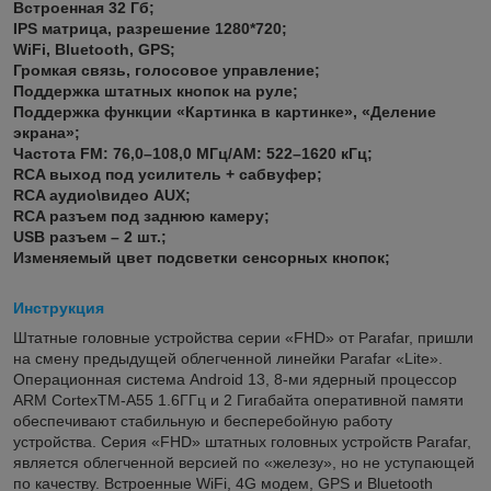
Встроенная 32 Гб;
IPS матрица, разрешение 1280*720;
WiFi, Bluetooth, GPS;
Громкая связь, голосовое управление;
Поддержка штатных кнопок на руле;
Поддержка функции «Картинка в картинке», «Деление
экрана»;
Частота FM: 76,0–108,0 МГц/AM: 522–1620 кГц;
RCA выход под усилитель + сабвуфер;
RCA аудио\видео AUX;
RCA разъем под заднюю камеру;
USB разъем – 2 шт.;
Изменяемый цвет подсветки сенсорных кнопок;
Инструкция
Штатные головные устройства серии «FHD» от Parafar, пришли
на смену предыдущей облегченной линейки Parafar «Lite».
Операционная система Android 13, 8-ми ядерный процессор
ARM CortexTM-A55 1.6ГГц и 2 Гигабайта оперативной памяти
обеспечивают стабильную и бесперебойную работу
устройства. Серия «FHD» штатных головных устройств Parafar,
является облегченной версией по «железу», но не уступающей
по качеству. Встроенные WiFi, 4G модем, GPS и Bluetooth