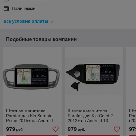
Наличными
Все условия оплаты
Подобные товары компании
Штатная магнитола
Штатная магнитола
Шт
Parafar для Kia Sorento
Parafar для Kia Ceed 2
Par
Prime 2015+ на Android
2012+ на Android 13
(20
13 (2/32Gb + 4G)
(2/32Gb + 4G) (2/32Gb +
(2/
979
979
97
руб.
руб.
(PF223FHD)
4G) (PF216FHD)
(P