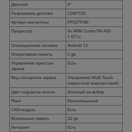
Дисплей
9"
Разрешение дисплея
1280*720
Артикул магнитолы
PF527FHD
Процессор
8х ARM CortexTM-A55
1.6ГГц
Операционная система
Android 13
Оперативная память
2 gb
Управление яркостью
Есть
экрана
Вид сенсорного экрана
Управление Multi Touch
(емкостной морозостокий).
Цвет подсветки кнопок
Штатный на выбор
Язык
Мультиязычный
CAN-модуль
Есть
Встроенная память
32 gb
Интернет
Есть