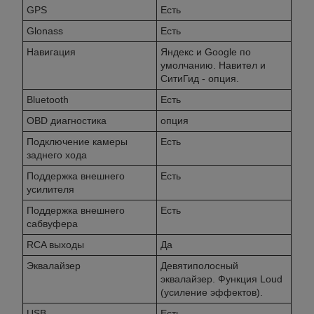
GPS
Есть
Glonass
Есть
Навигация
Яндекс и Googlе по
умолчанию. Навител и
СитиГид - опция.
Bluetooth
Есть
OBD диагностика
опция
Подключение камеры
Есть
заднего хода
Поддержка внешнего
Есть
усилителя
Поддержка внешнего
Есть
сабвуфера
RCA выходы
Да
Эквалайзер
Девятиполосный
эквалайзер. Функция Loud
(усиление эффектов).
USB
Есть