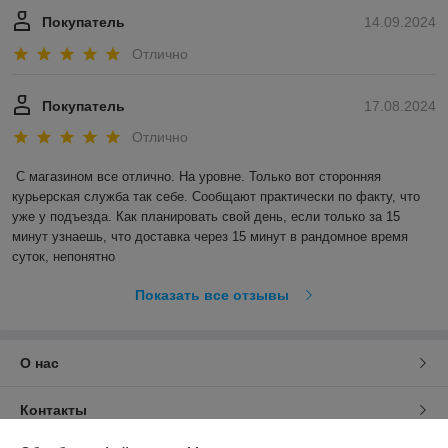
Покупатель
14.09.2024
Отлично
Покупатель
17.08.2024
Отлично
С магазином все отлично. На уровне. Только вот сторонняя 
курьерская служба так себе. Сообщают практически по факту, что 
уже у подъезда. Как планировать свой день, если только за 15 
минут узнаешь, что доставка через 15 минут в рандомное время 
суток, непонятно
Показать все отзывы
О нас
Контакты