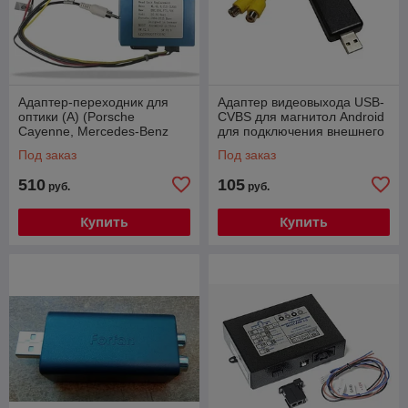
Адаптер-переходник для
Адаптер видеовыхода USB-
оптики (А) (Porsche
CVBS для магнитол Android
Cayenne, Mercedes-Benz
для подключения внешнего
w164, Volkswagen Touareg
монитора
Под заказ
Под заказ
11-17 и др.)
510
105
руб.
руб.
Купить
Купить