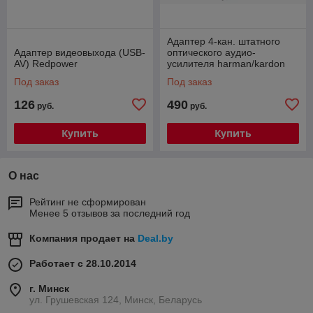
Адаптер 4-кан. штатного
Адаптер видеовыхода (USB-
оптического аудио-
AV) Redpower
усилителя harman/kardon
(Mercedes, BMW) и Bose
Под заказ
Под заказ
(Porsche Cayenne)
126
490
руб.
руб.
Купить
Купить
О нас
Рейтинг не сформирован
Менее 5 отзывов за последний год
Компания продает на
Deal.by
Работает с 28.10.2014
г. Минск
ул. Грушевская 124, Минск, Беларусь