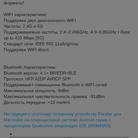
форматы!
WIFI характеристики:
Поддержка двух диапазонного WIFI
Частоты: 2.4G и 5G
Поддерживаемые частоты: 2.4~2.496GHz, 4.9~5.85GHz • Rate:
up to 433 Mbps (5G)
Стандарт сети: IEEE 802.11a/b/g/n/ac
Поддержка WIFI direct
Bluetooth Характеристики:
Bluetooth версии: 4.1+ BR/EDR+BLE
Протокол: HFP A2DP AVRCP SPP
Поддерживает совмещение Bluetooth и WIFI сетей
Максимальная мощность: 9dBm
Максимальная чувствительность приема: -91dBm
Дальность передачи: <10 meters
Инструкция к штатному головному устройству Parafar для
Mercedes на операционной системе Android серии с
процессором Qualcomm snapdragon 625 (MSM8953)