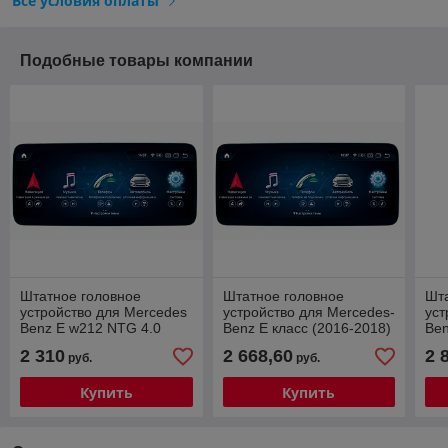
Все условия оплаты
Подобные товары компании
Штатное головное
Штатное головное
Шта
устройство для Mercedes
устройство для Mercedes-
уст
Benz E w212 NTG 4.0
Benz E класс (2016-2018)
Ben
CarPlay Android 12
w212 NTG 4.5 10.25"
(20
2 310
2 668,60
2 
руб.
руб.
Android 13
4.0
Купить
Купить