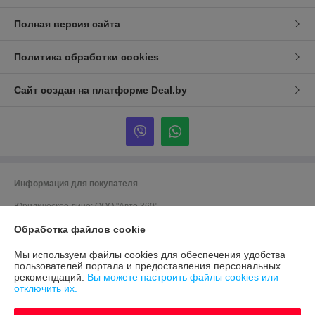
Полная версия сайта
Политика обработки cookies
Сайт создан на платформе Deal.by
Информация для покупателя
Юридическое лицо:
ООО "Авто 360"
г. Минск, ул. Грушевская 124
Обработка файлов cookie
Регистрационный номер ЕГР: 191635176
Мы используем файлы cookies для обеспечения удобства
УНП: 191635176
пользователей портала и предоставления персональных
рекомендаций.
Вы можете настроить файлы cookies или
Регистрационный орган: Мингорисполком
отключить их.
Дата регистрации компании: 12.09.2012