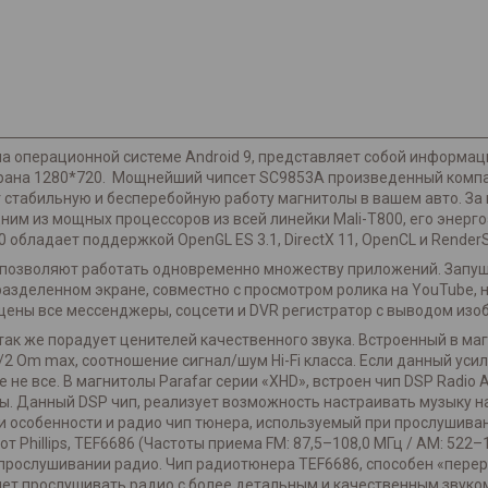
 на операционной системе Android 9, представляет собой информа
рана 1280*720. Мощнейший чипсет SC9853A произведенный компан
ает стабильную и бесперебойную работу магнитолы в вашем авто. З
ним из мощных процессоров из всей линейки Mali-T800, его энерг
обладает поддержкой OpenGL ES 3.1, DirectX 11, OpenCL и RenderSc
, позволяют работать одновременно множеству приложений. Запу
зделенном экране, совместно с просмотром ролика на YouTube, н
пущены все мессенджеры, соцсети и DVR регистратор с выводом изо
 так же порадует ценителей качественного звука. Встроенный в ма
/2 Om max, соотношение сигнал/шум Hi-Fi класса. Если данный уси
е не все. В магнитолы Parafar серии «XHD», встроен чип DSP Radio
ы. Данный DSP чип, реализует возможность настраивать музыку н
и особенности и радио чип тюнера, используемый при прослушива
от Phillips, TEF6686 (Частоты приема FM: 87,5–108,0 МГц / AM: 522
и прослушивании радио. Чип радиотюнера TEF6686, способен «пер
ляет прослушивать радио с более детальным и качественным звуко