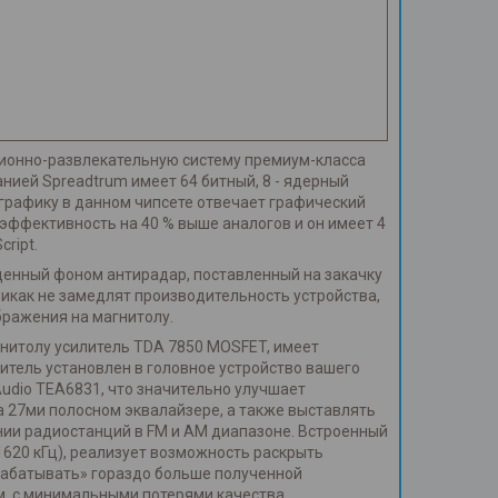
ционно-развлекательную систему премиум-класса
ией Spreadtrum имеет 64 битный, 8 - ядерный
а графику в данном чипсете отвечает графический
оэффективность на 40 % выше аналогов и он имеет 4
ript.
щенный фоном антирадар, поставленный на закачку
икак не замедлят производительность устройства,
бражения на магнитолу.
гнитолу усилитель TDA 7850 MOSFET, имеет
литель установлен в головное устройство вашего
 Audio TEA6831, что значительно улучшает
а 27ми полосном эквалайзере, а также выставлять
нии радиостанций в FM и AM диапазоне. Встроенный
–1620 кГц), реализует возможность раскрыть
ерабатывать» гораздо больше полученной
м, с минимальными потерями качества.