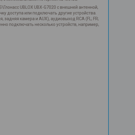
S\Глонасс UBLOX UBX-G7020 с внешней антенной,
очку доступа или подключать другие устройства.
 задняя камера и AUX), аудиовыход RCA (FL; FR;
менно подключать несколько устройств, например,