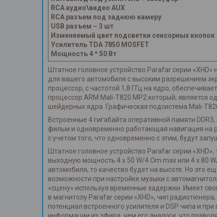
RCA аудио\видео AUX
RCA разъем под заднюю камеру
USB разъем – 3 шт
Изменяемый цвет подсветки сенсорных кнопок
Усилитель TDA 7850 MOSFET
Мощность 4 * 50 Вт
Штатное головное устройство Parafar серии «XHD»
для вашего автомобиля с высоким разрешением эк
процессор, с частотой 1,8 ГГц на ядро, обеспечив
процессор ARM Mali-T820 MP2 который, является од
шейдерных ядра. Графическая подсистема Mali-T820 
Встроенные 4 гигабайта оперативной памяти DDR3
фильм и одновременно работающая навигация на ра
с учетом того, что одновременно с этим, будут за
Штатное головное устройство Parafar серии «XHD»,
выходную мощность 4 x 50 W/4 Om max или 4 x 80 W
автомобиля, то качество будет на высоте. Но это ещ
возможности при настройке музыки с автомагнитол
«сцену» используя временные задержки. Имеет сво
в магнитолу Parafar серии «XHD», чип радиотюнера, 
потенциал встроенного усилителя и DSP чипа и пр
информации из эфира, чем его аналоги, что позво