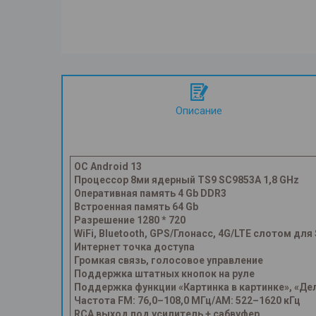
Описание
ОС Android 13
Процессор 8ми ядерный TS9 SC9853A 1,8 GHz
Оперативная память 4 Gb DDR3
Встроенная память 64 Gb
Разрешение 1280 * 720
WiFi, Bluetooth, GPS/Глонасс, 4G/LTE слотом для
Интернет точка доступа
Громкая связь, голосовое управление
Поддержка штатных кнопок на руле
Поддержка функции «Картинка в картинке», «Де
Частота FM: 76,0–108,0 МГц/AM: 522–1620 кГц
RCA выход под усилитель + сабвуфер