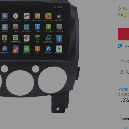
В на
Код:
+3
У
А
возвр
Под