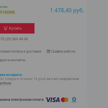
личии
1 478,40
руб.
PF165XHD
Купить
75 (29) 360-44-40
словия оплаты и доставки
График работы
дрес и контакты
ат товара в течение 14 дней
за счет покупателя
робнее