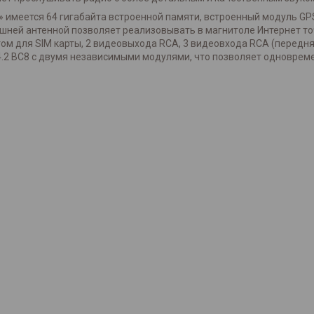
» имеется 64 гигабайта встроенной памяти, встроенный модуль GP
внешней антенной позволяет реализовывать в магнитоле Интернет т
м для SIM карты, 2 видеовыхода RCA, 3 видеовхода RCA (передняя,
68 4.2 BC8 с двумя независимыми модулями, что позволяет одновре