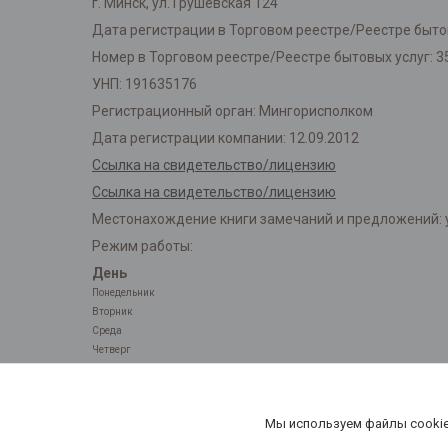
г. Минск, ул. Грушевская 124
Дата регистрации в Торговом реестре/Реестре бытов
Номер в Торговом реестре/Реестре бытовых услуг: 3
УНП: 191635176
Регистрационный орган: Мингорисполком
Дата регистрации компании: 12.09.2012
Ссылка на свидетельство/лицензию
Ссылка на свидетельство/лицензию
Местонахождение книги замечаний и предложений: у
Режим работы:
День
Понедельник
Вторник
Среда
Четверг
Пятница
Суббота
Воскресенье
Мы используем файлы cookie