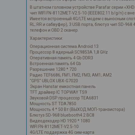
В штатном головном устройстве Parafar серии «XHD
чип WIFI FN-8112MET-V2.5-10 (IEEE802.11 b/g/n) с 
Имеется встроенный 4G/LTE модем с выносным слото
RL; RR и сабвуфер), 3 USB порта, блютуз чип SD-9
телефон и OBD 2 сканер.
Характеристики:
Операционная система Android 13
Процессор 8 ядерный SC9853A 1,8 GHz
Оперативная память 4 Gb DDR3
Встроенная память 64 Gb
Разрешение 1280 * 720
Радио TEF6686, FM1; FM2; FM3; AM1; AM2
"GPS" UBLOX UBX-G7020
Экран Hanstar емкостная панель
TFT драйвер IC TOPWAY TS9
Звуковой DSP процессор TEA6831
Мощность ST TDA7850
Мощность 4 * 50 Вт (ВЫХОД МОП-транзистора)
Блютуз SD-968 bluebooth4.2 BC8
Видеодекодер HD 1920 * 1080
WIFI FN-8112MET-V2.5-10
4G/LTE поддержка 4G сим-карта