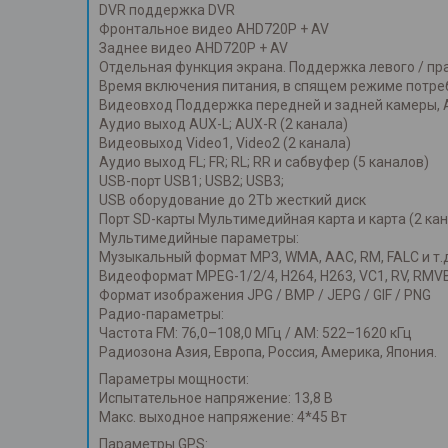
DVR поддержка DVR
Фронтальное видео AHD720P + AV
Заднее видео AHD720P + AV
Отдельная функция экрана. Поддержка левого / пр
Время включения питания, в спящем режиме потреб
Видеовход Поддержка передней и задней камеры, A
Аудио выход AUX-L; AUX-R (2 канала)
Видеовыход Video1, Video2 (2 канала)
Аудио выход FL; FR; RL; RR и сабвуфер (5 каналов)
USB-порт USB1; USB2; USB3;
USB оборудование до 2Tb жесткий диск
Порт SD-карты Мультимедийная карта и карта (2 ка
Мультимедийные параметры:
Музыкальный формат MP3, WMA, AAC, RM, FALC и т.д
Видеоформат MPEG-1/2/4, H264, H263, VC1, RV, RMVB,
Формат изображения JPG / BMP / JEPG / GIF / PNG
Радио-параметры:
Частота FM: 76,0–108,0 МГц / AM: 522–1620 кГц
Радиозона Азия, Европа, Россия, Америка, Япония.
Параметры мощности:
Испытательное напряжение: 13,8 В
Макс. выходное напряжение: 4*45 Вт
Параметры GPS: