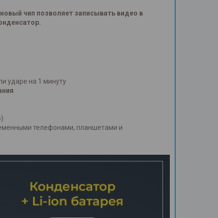
 новый чип позволяет записывать видео в
конденсатор.
ли ударе на 1 минуту
ания
)
ременными телефонами, планшетами и