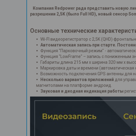
Компания Redpower рада представить новую лине
разрешении 2,5K (было Full HD), новый сенсор 
Основные технические характерист
Wi-FI видеорегистратор с 2,5K (QHD) фронталь
Автоматическая запись при старте. Постоя
Функция "Парковочный режим" - автоматичес
Функция "LowFrame" – запись с пониженным э
Габариты длина 215 мм x ширина 320 мм x выс
Маркировка даты и времени (автоматическая 
Возможность подключения GPS антенны для на
Несколько вариантов приложений
для управ
магнитолами на платформе андроид.
Звуковая и диодная индикация работы
регис