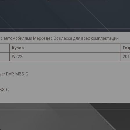
с автомобилями Мерседес Эс класса для всех комплектации
Кузов
Год
W222
201
wer DVR-MBS-G
BS-G