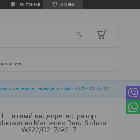
180 отзывов
Корзина
КОМПАНИИ
redpower на mercedes-benz s class w222/c217/a217
Штатный видеорегистратор
dpower на Mercedes-Benz S class
W222/C217/A217