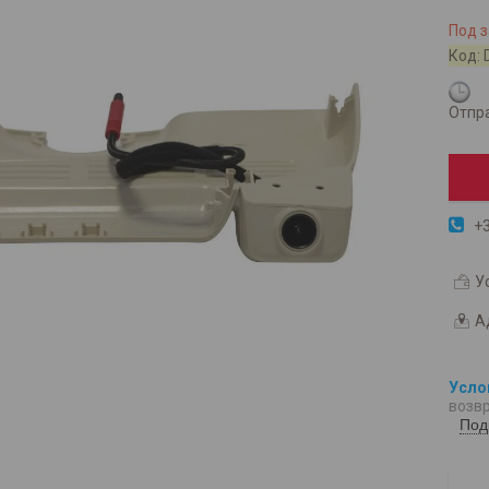
Под з
Код:
Отпра
+3
У
А
возвр
Под