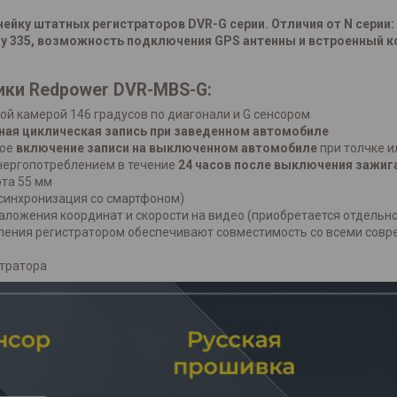
йку штатных регистраторов DVR-G серии. Отличия от N серии:
Sony 335, возможность подключения GPS антенны и встроенный 
ики Redpower DVR-MBS-G:
ной камерой 146 градусов по диагонали и G сенсором
нная циклическая запись при заведенном автомобиле
кое
включение записи на выключенном автомобиле
при толчке и
нергопотреблением в течение
24 часов после выключения зажиг
ота 55 мм
синхронизация со смартфоном)​
ложения координат и скорости на видео (приобретается отдельно
ления регистратором обеспечивают совместимость со всеми сов
тратора