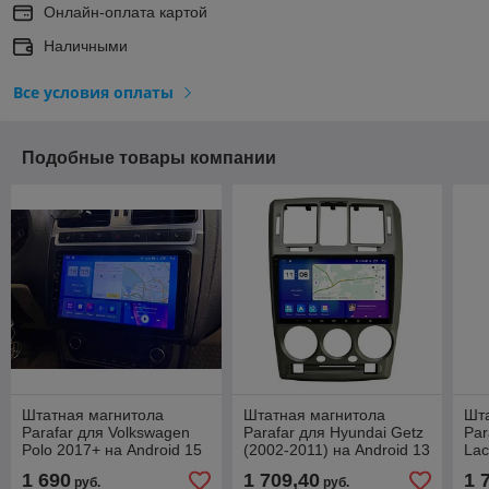
Онлайн-оплата картой
Наличными
Все условия оплаты
Подобные товары компании
Штатная магнитола
Штатная магнитола
Шт
Parafar для Volkswagen
Parafar для Hyundai Getz
Par
Polo 2017+ на Android 15
(2002-2011) на Android 13
Lac
(8/128Gb + 4G)
(8/128Gb + 4G)
And
1 690
1 709,40
1 
руб.
руб.
8/1