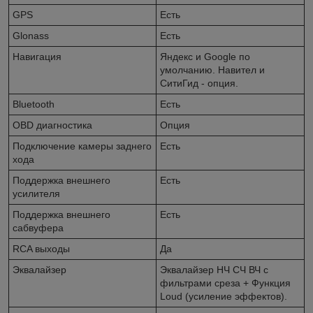
GPS
Есть
Glonass
Есть
Навигация
Яндекс и Googlе по
умолчанию. Навител и
СитиГид - опция.
Bluetooth
Есть
OBD диагностика
Опция
Подключение камеры заднего
Есть
хода
Поддержка внешнего
Есть
усилителя
Поддержка внешнего
Есть
сабвуфера
RCA выходы
Да
Эквалайзер
Эквалайзер НЧ СЧ ВЧ с
фильтрами среза + Функция
Loud (усиление эффектов).