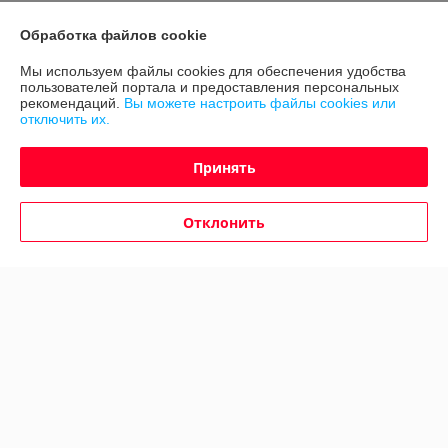
Обработка файлов cookie
Доставка и оплата
Мы используем файлы cookies для обеспечения удобства
пользователей портала и предоставления персональных
График работы
рекомендаций.
Вы можете настроить файлы cookies или
отключить их.
Полная версия сайта
Принять
Политика обработки cookies
Отклонить
Сайт создан на платформе Deal.by
Информация для покупателя
Юридическое лицо:
ООО "Авто 360"
г. Минск, ул. Грушевская 124
Регистрационный номер ЕГР: 191635176