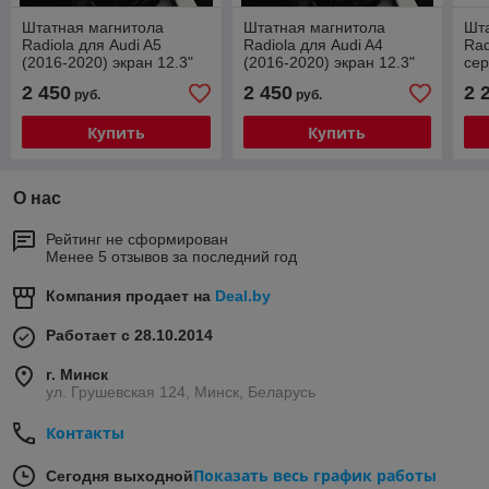
Штатная магнитола
Штатная магнитола
Шт
Radiola для Audi A5
Radiola для Audi A4
Rad
(2016-2020) экран 12.3"
(2016-2020) экран 12.3"
сер
Android 14 (8/128gb/4g
Android 14 (8/128gb/4g
201
2 450
2 450
2 
руб.
руб.
sim)
sim)
10.
Купить
Купить
О нас
Рейтинг не сформирован
Менее 5 отзывов за последний год
Компания продает на
Deal.by
Работает с 28.10.2014
г. Минск
ул. Грушевская 124, Минск, Беларусь
Контакты
Показать весь график работы
Сегодня выходной