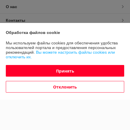
О нас
Контакты
Обработка файлов cookie
Доставка и оплата
Мы используем файлы cookies для обеспечения удобства
пользователей портала и предоставления персональных
График работы
рекомендаций.
Вы можете настроить файлы cookies или
отключить их.
Полная версия сайта
Принять
Политика обработки cookies
Отклонить
Сайт создан на платформе Deal.by
Информация для покупателя