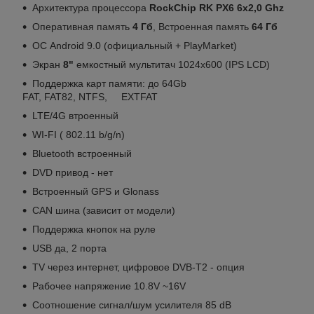
Архитектура процессора
RockChip
RK PX6 6x2,0 Ghz
Оперативная память
4 Гб
, Встроенная память
64 Гб
ОС Android 9.0 (официальный + PlayMarket)
Экран
8"
емкостный мультитач 1024x600 (IPS LCD)
Поддержка карт памяти: до 64Gb
FAT, FAT82, NTFS, EXTFAT
LTE/4G втроенный
WI-FI ( 802.11 b/g/n)
Bluetooth встроенный
DVD привод - нет
Встроенный GPS и Glonass
CAN шина (зависит от модели)
Поддержка кнопок на руле
USB да, 2 порта
TV через интернет, цифровое DVB-T2 - опция
Рабочее напряжение 10.8V ~16V
Соотношение сигнал/шум усилителя 85 dB