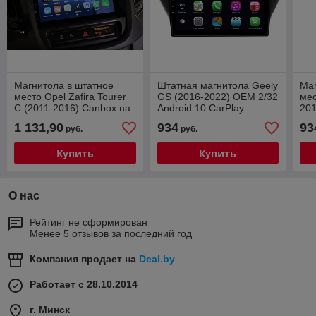
Магнитола в штатное
Штатная магнитола Geely
Маг
место Opel Zafira Tourer
GS (2016-2022) OEM 2/32
мес
С (2011-2016) Canbox на
Android 10 CarPlay
201
Android 10 (CarPlay 4G-
And
1 131,90
934
93
руб.
руб.
SIM, 2/32, DSP)
Купить
Купить
О нас
Рейтинг не сформирован
Менее 5 отзывов за последний год
Компания продает на
Deal.by
Работает с 28.10.2014
г. Минск