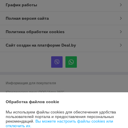
График работы
Полная версия сайта
Политика обработки cookies
Сайт создан на платформе Deal.by
Информация для покупателя
Юридическое лицо:
ООО "Авто 360"
г. Минск, ул. Грушевская 124
Обработка файлов cookie
Регистрационный номер ЕГР: 191635176
Мы используем файлы cookies для обеспечения удобства
УНП: 191635176
пользователей портала и предоставления персональных
рекомендаций.
Вы можете настроить файлы cookies или
Регистрационный орган: Мингорисполком
отключить их.