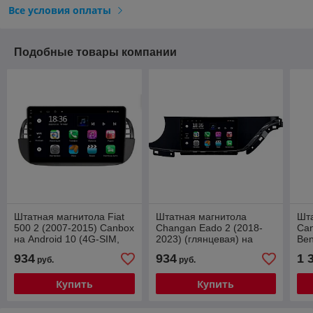
Все условия оплаты
Подобные товары компании
Штатная магнитола Fiat
Штатная магнитола
Шт
500 2 (2007-2015) Canbox
Changan Eado 2 (2018-
Can
на Android 10 (4G-SIM,
2023) (глянцевая) на
Ben
2/32, TS18, DSP, QLed)
Android 10 4G-SIM, 2/32,
201
934
934
1 
руб.
руб.
TS18, DSP, QLed
SIM
QL
Купить
Купить