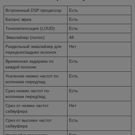
Встроенный DSP процессор
Есть
Баланс звука
Есть
Тонкомпенсация (LOUD)
Есть
Эквалайзер (полос)
48
Раздельный эквалайзер для
Нет
передних/задних колонок
Временная задержка по
Есть
каждой колонке
Усиление низких частот по
Есть
колонкам перед/зад
Срез низких частот по
Есть
колонкам перед/зад
Срез от низких частот
Нет
сабвуфера
Срез от высоких частот
Есть
сабвуфера
Настройка громкости
Есть