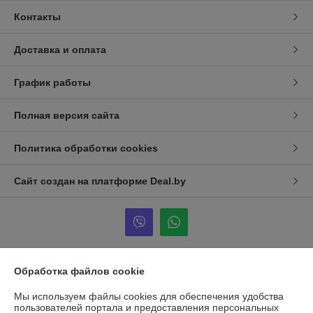
Контакты
Доставка и оплата
График работы
Полная версия сайта
Политика обработки cookies
Сайт создан на платформе Deal.by
Обработка файлов cookie
Информация для покупателя
Мы используем файлы cookies для обеспечения удобства
Юридическое лицо:
ООО "Авто 360"
г. Минск, ул. Грушевская 124
пользователей портала и предоставления персональных