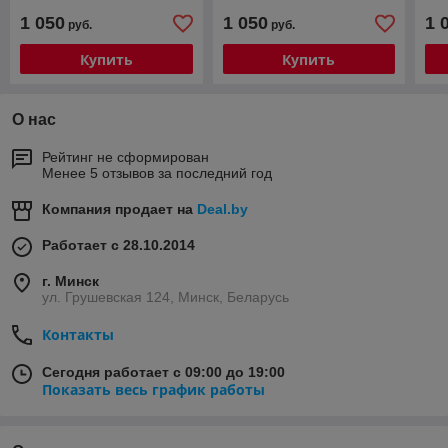
(4G-SIM, 2/32, DSP, QLed)
(4G-SIM, 2/32, TS18, DSP,
(4G
1 050
1 050
1 
руб.
руб.
QLed)
QLe
Купить
Купить
О нас
Рейтинг не сформирован
Менее 5 отзывов за последний год
Компания продает на
Deal.by
Работает с 28.10.2014
г. Минск
ул. Грушевская 124, Минск, Беларусь
Контакты
Сегодня работает с 09:00 до 19:00
Показать весь график работы