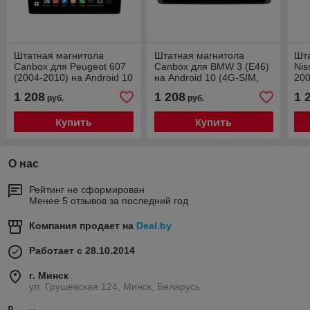
Штатная магнитола
Штатная магнитола
Шт
Canbox для Peugeot 607
Canbox для BMW 3 (E46)
Nis
(2004-2010) на Android 10
на Android 10 (4G-SIM,
200
(4G-SIM, 2/32, DSP, QLed
2/32, DSP, IPS)
And
1 208
1 208
1 
руб.
руб.
DS
Купить
Купить
О нас
Рейтинг не сформирован
Менее 5 отзывов за последний год
Компания продает на
Deal.by
Работает с 28.10.2014
г. Минск
ул. Грушевская 124, Минск, Беларусь