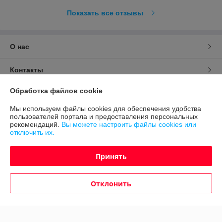
Показать все отзывы
О нас
Контакты
Обработка файлов cookie
Доставка и оплата
Мы используем файлы cookies для обеспечения удобства
пользователей портала и предоставления персональных
График работы
рекомендаций.
Вы можете настроить файлы cookies или
отключить их.
Полная версия сайта
Принять
Политика обработки cookies
Отклонить
Сайт создан на платформе Deal.by