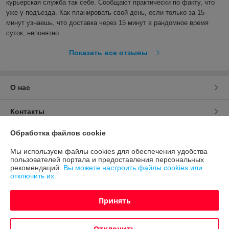
курьерская служба так себе. Сообщают практически по факту, что 
уже у подъезда. Как планировать свой день, если только за 15 
минут узнаешь, что доставка через 15 минут в рандомное время 
суток, непонятно
Показать все отзывы
О нас
Контакты
Обработка файлов cookie
Доставка и оплата
Мы используем файлы cookies для обеспечения удобства
пользователей портала и предоставления персональных
График работы
рекомендаций.
Вы можете настроить файлы cookies или
отключить их.
Полная версия сайта
Принять
Политика обработки cookies
Отклонить