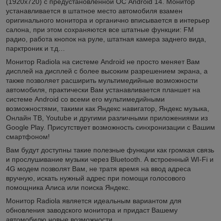
(1920х720) с предустановленной ОС Android 14. Монитор
устанавливается в штатное место автомобиля взамен
оригинального монитора и органично вписывается в интерьер
салона, при этом сохраняются все штатные функции: FM
радио, работа кнопок на руле, штатная камера заднего вида,
парктроник и т.д…
Монитор Radiola на системе Android не просто меняет Вам
дисплей на дисплей с более высоким разрешением экрана, а
также позволяет расширить мультимедийные возможности
автомобиля, практически Вам устанавливается планшет на
системе Android со всеми его мультимедийными
возможностями, такими как Яндекс навигатор, Яндекс музыка,
Онлайн ТВ, Youtube и другими различными приложениями из
Google Play. Присутствует возможность синхронизации с Вашим
смартфоном!
Вам будут доступны такие полезные функции как громкая связь
и прослушивание музыки через Bluetooth. А встроенный WI-Fi и
4G модем позволят Вам, не тратя время на ввод адреса
вручную, искать нужный адрес при помощи голосового
помощника Алиса или поиска Яндекс.
Монитор Radiola является идеальным вариантом для
обновления заводского монитора и придаст Вашему
автомобилю новые возможности.