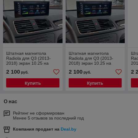
Штатная магнитола
Штатная магнитола
Шт
Radiola для Q3 (2013-
Radiola для Q3 (2013-
Rad
2018) экран 10.25 на
2018) экран 10.25 на
201
Android 12 (без штатной
Android 12 (для
14
2 100
2 100
2 
руб.
руб.
навигации) 8/128gb/4g
комплектации 3G+)
(8/
8/128gb/4g
Купить
Купить
О нас
Рейтинг не сформирован
Менее 5 отзывов за последний год
Компания продает на
Deal.by